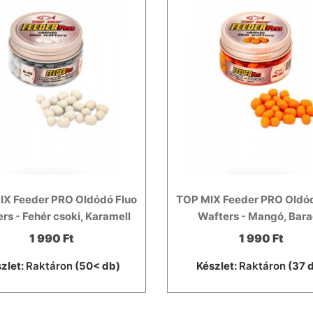
IX Feeder PRO Oldódó Fluo
TOP MIX Feeder PRO Oldód
rs - Fehér csoki, Karamell
Wafters - Mangó, Bar
1 990 Ft
1 990 Ft
zlet:
Raktáron
(50< db)
Készlet:
Raktáron
(37 