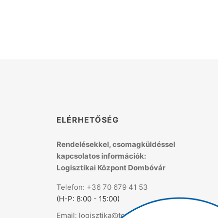
K
ELÉRHETŐSÉG
Rendelésekkel, csomagküldéssel
kapcsolatos információk:
Logisztikai Központ Dombóvár
Telefon: +36 70 679 41 53
(H-P: 8:00 - 15:00)
Email: logisztika@topmix.hu