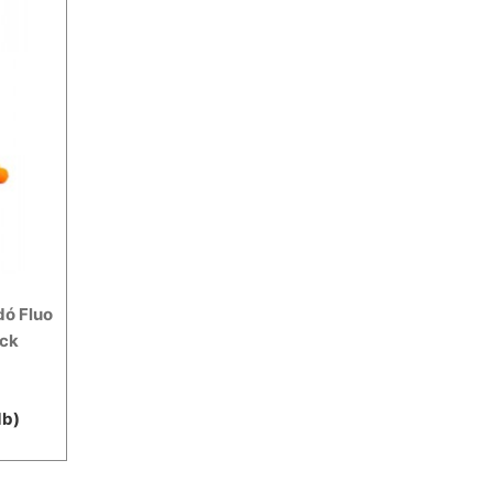
ó Fluo
ack
db)