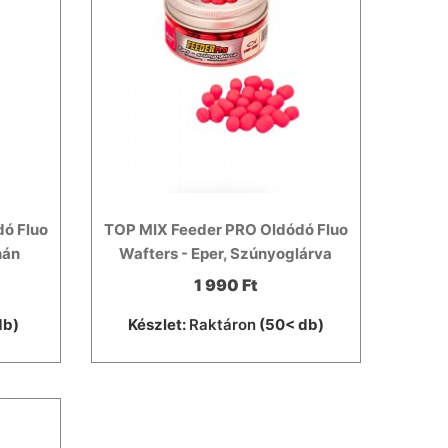
ó Fluo
TOP MIX Feeder PRO Oldódó Fluo
nán
Wafters - Eper, Szúnyoglárva
1 990 Ft
db)
Készlet:
Raktáron
(50< db)