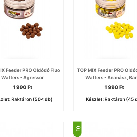
IX Feeder PRO Oldódó Fluo
TOP MIX Feeder PRO Oldód
Wafters - Agressor
Wafters - Ananász, Ba
1 990 Ft
1 990 Ft
zlet:
Raktáron
(50< db)
Készlet:
Raktáron
(45 
ÚJ