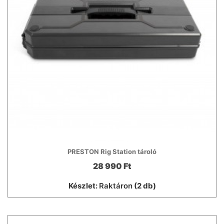
PRESTON Rig Station tároló
28 990 Ft
Készlet:
Raktáron
(2 db)