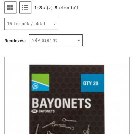
1-8
a(z)
8
elemből
15 termék / oldal
Név szerint
Rendezés: