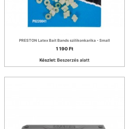
PRESTON Latex Bait Bands szilikonkarika - Small
1 190 Ft
Készlet:
Beszerzés alatt