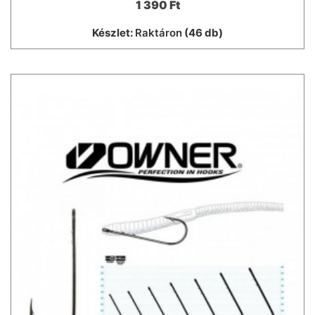
1 390 Ft
Készlet:
Raktáron
(46 db)