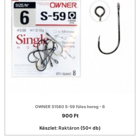
OWNER 51580 S-59 füles horog - 6
900 Ft
Készlet:
Raktáron
(50< db)