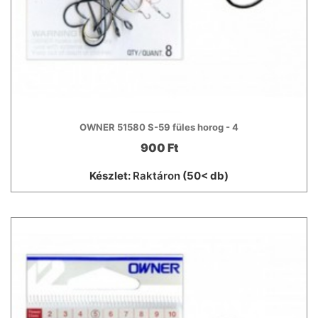
OWNER 51580 S-59 füles horog - 4
900 Ft
Készlet:
Raktáron
(50< db)