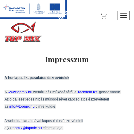
Toggl
Impresszum
A honlappal kapcsolatos észrevételek
A
www.topmix.hu
webáruház működéséről a
Techfield Kft
. gondoskodik.
Az oldal esetleges hibás működésével kapcsolatos észrevételeit
az
info@topmix.hu
címre küldje.
A weboldal tartalmával kapcsolatos észrevételeit
a(z)
topmix@topmix.hu
címre küldje.