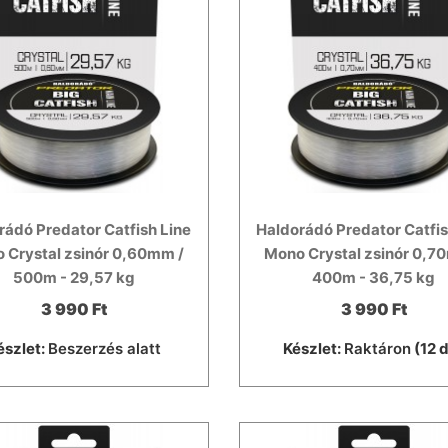
rádó Predator Catfish Line
Haldorádó Predator Catfis
 Crystal zsinór 0,60mm /
Mono Crystal zsinór 0,7
500m - 29,57 kg
400m - 36,75 kg
3 990 Ft
3 990 Ft
észlet:
Beszerzés alatt
Készlet:
Raktáron
(12 