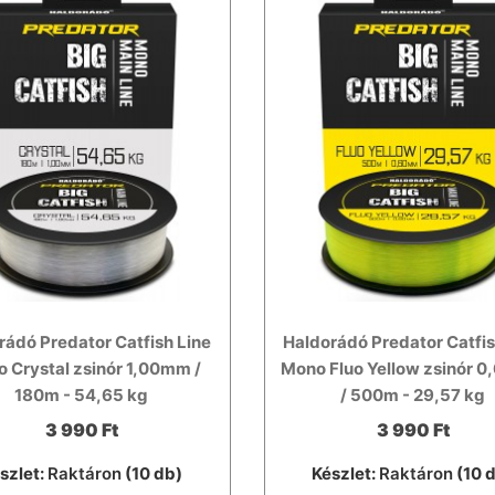
rádó Predator Catfish Line
Haldorádó Predator Catfis
 Crystal zsinór 1,00mm /
Mono Fluo Yellow zsinór 
180m - 54,65 kg
/ 500m - 29,57 kg
3 990 Ft
3 990 Ft
szlet:
Raktáron
(10 db)
Készlet:
Raktáron
(10 