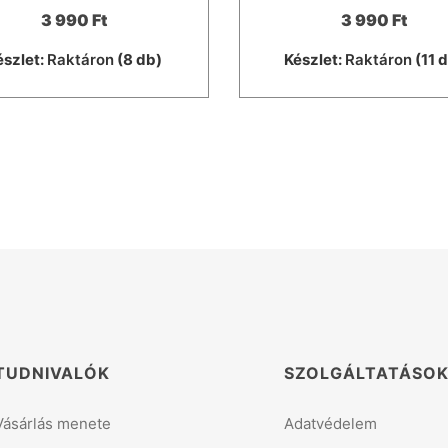
3 990 Ft
3 990 Ft
észlet:
Raktáron
(8 db)
Készlet:
Raktáron
(11 
TUDNIVALÓK
SZOLGÁLTATÁSO
Vásárlás menete
Adatvédelem