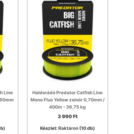
h Line
Haldorádó Predator Catfish Line
0,60mm
Mono Fluo Yellow zsinór 0,70mm /
400m - 36,75 kg
3 990 Ft
db)
Készlet:
Raktáron
(10 db)