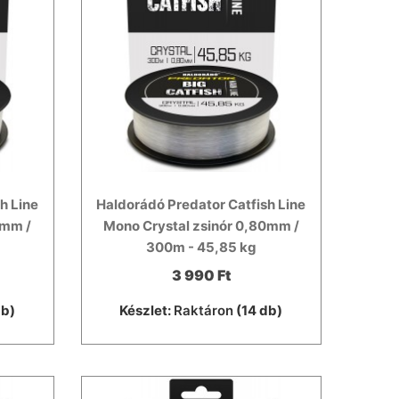
h Line
Haldorádó Predator Catfish Line
0mm /
Mono Crystal zsinór 0,80mm /
300m - 45,85 kg
3 990 Ft
db)
Készlet:
Raktáron
(14 db)