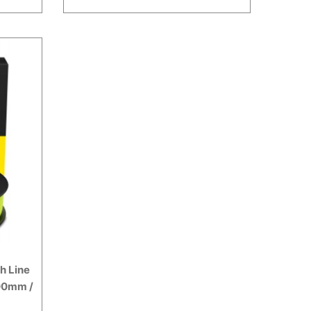
h Line
,00mm /