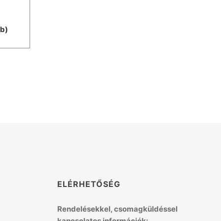
db)
K
ELÉRHETŐSÉG
Rendelésekkel, csomagküldéssel
kapcsolatos információk: