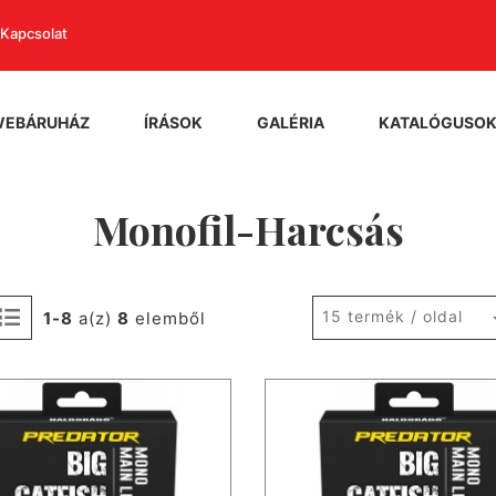
Kapcsolat
WEBÁRUHÁZ
ÍRÁSOK
GALÉRIA
KATALÓGUSO
Monofil-Harcsás
15 termék / oldal
1-8
a(z)
8
elemből