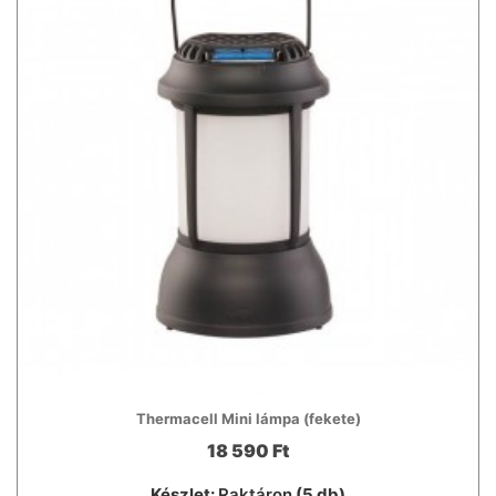
Thermacell Mini lámpa (fekete)
18 590 Ft
Készlet:
Raktáron
(5 db)