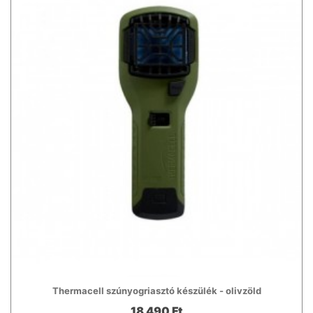
Thermacell szúnyogriasztó készülék - olivzöld
18 490 Ft