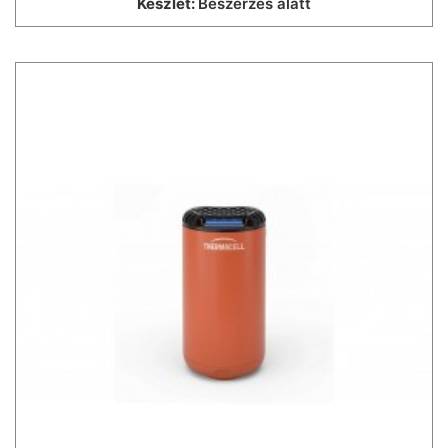
Készlet:
Beszerzés alatt