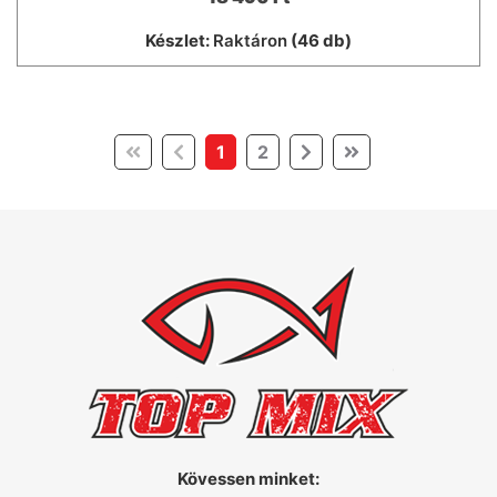
Készlet:
Raktáron
(46 db)
(current)
1
2
Kövessen minket: