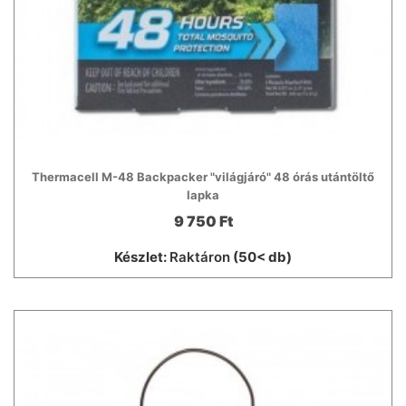
Thermacell M-48 Backpacker "világjáró" 48 órás utántöltő
lapka
9 750 Ft
Készlet:
Raktáron
(50< db)