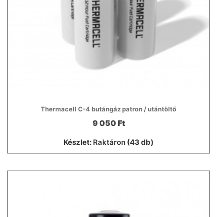
Thermacell C-4 butángáz patron / utántöltő
9 050 Ft
Készlet:
Raktáron
(43 db)