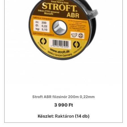
Stroft ABR főzsinór 200m 0,22mm
3 990 Ft
Készlet:
Raktáron
(14 db)