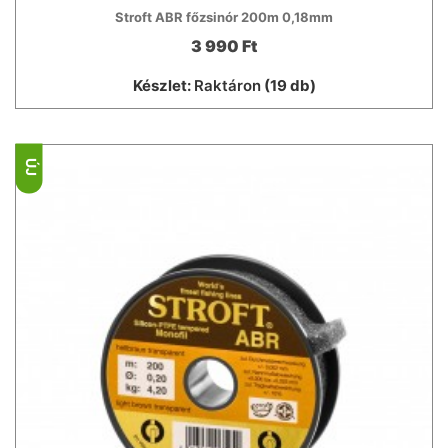
Stroft ABR főzsinór 200m 0,18mm
3 990 Ft
Készlet:
Raktáron
(19 db)
ÚJ