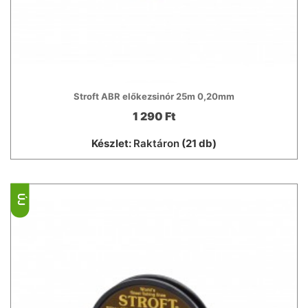
Stroft ABR előkezsinór 25m 0,20mm
1 290 Ft
Készlet:
Raktáron
(21 db)
ÚJ