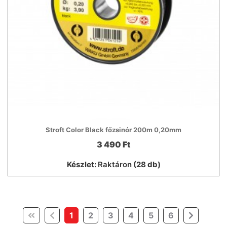
Stroft Color Black főzsinór 200m 0,20mm
3 490 Ft
Készlet:
Raktáron
(28 db)
(current)
1
2
3
4
5
6