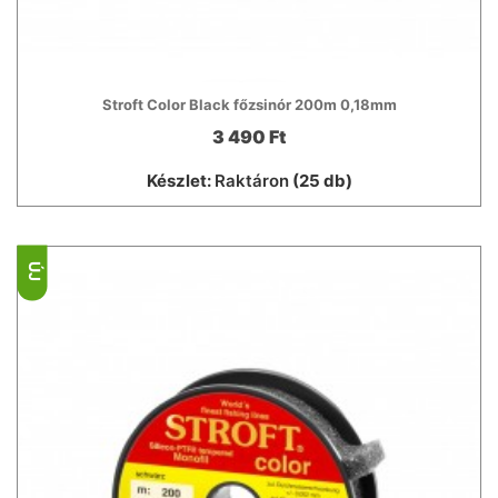
Stroft Color Black főzsinór 200m 0,18mm
3 490 Ft
Készlet:
Raktáron
(25 db)
ÚJ