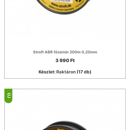
Stroft ABR főzsinór 200m 0,20mm
3 990 Ft
Készlet:
Raktáron
(17 db)
ÚJ