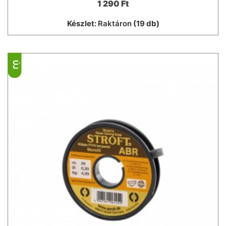
1 290 Ft
Készlet:
Raktáron
(19 db)
ÚJ