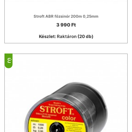
Stroft ABR főzsinór 200m 0,25mm
3 990 Ft
Készlet:
Raktáron
(20 db)
ÚJ