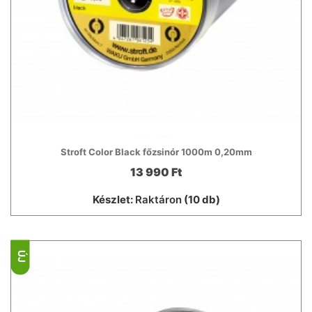
Stroft Color Black főzsinór 1000m 0,20mm
13 990 Ft
Készlet:
Raktáron
(10 db)
ÚJ