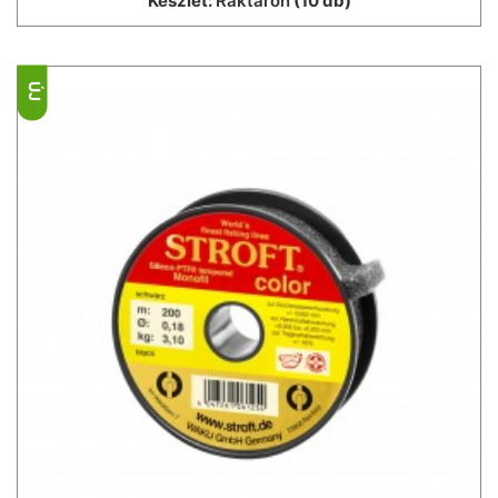
Készlet:
Raktáron
(10 db)
ÚJ