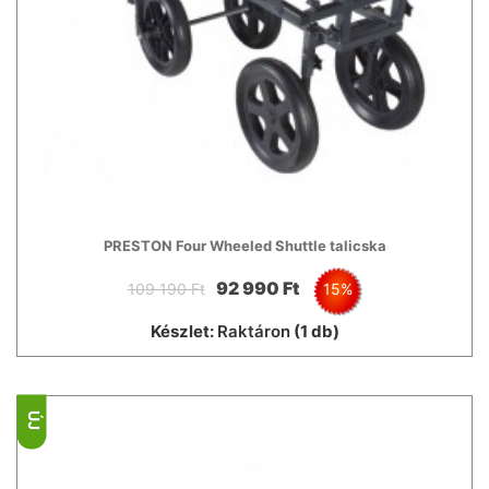
PRESTON Four Wheeled Shuttle talicska
92 990 Ft
109 190 Ft
15%
Készlet:
Raktáron
(1 db)
ÚJ