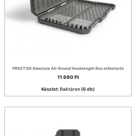
PRESTON Absolute All-Round Hooklength Box előketartó
11 690 Ft
Készlet:
Raktáron
(6 db)