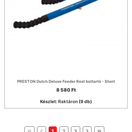
PRESTON Dutch Deluxe Feeder Rest bottartó - Short
8 580 Ft
Készlet:
Raktáron
(9 db)
(current)
1
2
3