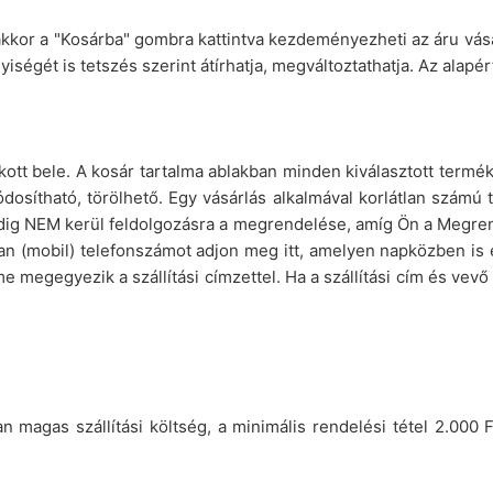
akkor a "Kosárba" gombra kattintva kezdeményezheti az áru vásá
iségét is tetszés szerint átírhatja, megváltoztathatja. Az alapér
akott bele. A kosár tartalma ablakban minden kiválasztott termé
dosítható, törölhető. Egy vásárlás alkalmával korlátlan számú
dig NEM kerül feldolgozásra a megrendelése, amíg Ön a Megren
yan (mobil) telefonszámot adjon meg itt, amelyen napközben is e
 megegyezik a szállítási címzettel. Ha a szállítási cím és vevő 
n magas szállítási költség, a minimális rendelési tétel 2.000