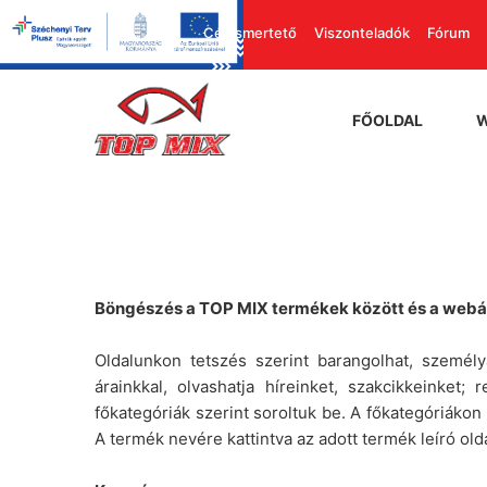
Cégismertető
Viszonteladók
Fórum
FŐOLDAL
Böngészés a TOP MIX termékek között és a web
Oldalunkon tetszés szerint barangolhat, személ
árainkkal, olvashatja híreinket, szakcikkeinket
főkategóriák szerint soroltuk be. A főkategóriákon
A termék nevére kattintva az adott termék leíró oldal