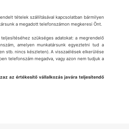
ndelt tételek szállításával kapcsolatban bármilyen
nkatársunk a megadott telefonszámon megkeresi Önt.
s teljesítéséhez szükséges adatokat: a megrendelő
fonszám, amelyen munkatársunk egyeztetni tud a
en stb. nincs készleten). A visszaélések elkerülése
ésben telefonszám megadva, vagy azon nem tudjuk a
az az értékesítő vállalkozás javára teljesítendő