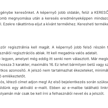
 igénybe keresőnket. A képernyő jobb oldalán, felül a KERESŐ
és gomb megnyomása után a keresés eredményeképpen mindaz
 Ezekre rákattintva eljut a kívánt termékhez. Keresheti terméke
ör regisztrálnia kell magát. A képernyő jobb felső részén t
sználói regisztrációs ablak. Itt kell megadnia valós adatait.
 legyen, amelyet még eddig itt senki nem választott. Már meglé
ossza 3 karakter, maximális 16. Ez lehet bármilyen betű vagy s
kos azonosító. A jelszó nem tartalmazhat ékezeteket, minimál
zó emlékeztetőt.
alós, létező címet adjon meg! Az első bejelentkezés során szüks
dünk egy aktiváló e-mailt. Ebben az e-mailbe található linkre k
yamán már csak be kell írni a felhasználói nevet és a jelszót.