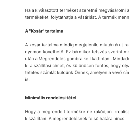
Ha a kiválasztott terméket szeretné megvásárolni 
termékeket, folytathatja a vásárlást. A termék menny
A "Kosár" tartalma
A kosár tartalma mindig megjelenik, miután árut r
nyomon követhető. Ez bármikor tetszés szerint mó
után a Megrendelés gombra kell kattintani. Mindad
ki a szállítási címet, és különösen fontos, hogy ol
tételes számlát küldünk Önnek, amelyen a vevő címe
is.
Minimális rendelési tétel
Hogy a megrendelt termékre ne rakódjon irreálisa
kiszállítani. A megrendelésnek felső határa nincs.