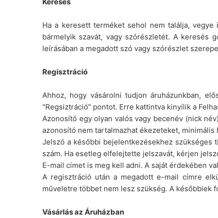
Keresés
Ha a keresett terméket sehol nem találja, vegye
bármelyik szavát, vagy szórészletét. A keres
leírásában a megadott szó vagy szórészlet szerepel.
Regisztráció
Ahhoz, hogy vásárolni tudjon áruházunkban, elősz
"Regsiztráció" pontot. Erre kattintva kinyílik a Felha
Azonosító egy olyan valós vagy becenév (nick név)
azonosító nem tartalmazhat ékezeteket, minimális h
Jelszó a későbbi bejelentkezésekhez szükséges tit
szám. Ha esetleg elfelejtette jelszavát, kérjen jels
E-mail címet is meg kell adni. A saját érdekében v
A regisztráció után a megadott e-mail címre elkül
műveletre többet nem lesz szükség. A későbbiek fol
Vásárlás az Áruházban