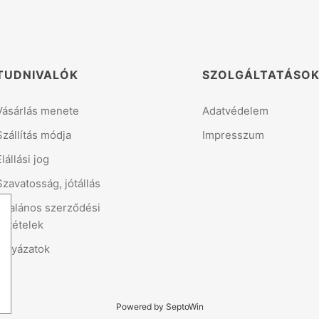
TUDNIVALÓK
SZOLGÁLTATÁSO
Vásárlás menete
Adatvédelem
Szállítás módja
Impresszum
Elállási jog
Szavatosság, jótállás
Általános szerződési
feltételek
Pályázatok
Powered by SeptoWin