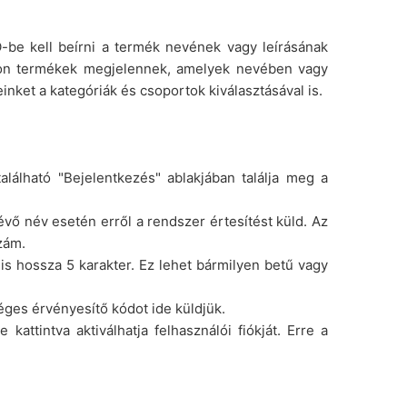
-be kell beírni a termék nevének vagy leírásának
on termékek megjelennek, amelyek nevében vagy
inket a kategóriák és csoportok kiválasztásával is.
alálható "Bejelentkezés" ablakjában találja meg a
vő név esetén erről a rendszer értesítést küld. Az
zám.
is hossza 5 karakter. Ez lehet bármilyen betű vagy
éges érvényesítő kódot ide küldjük.
attintva aktiválhatja felhasználói fiókját. Erre a