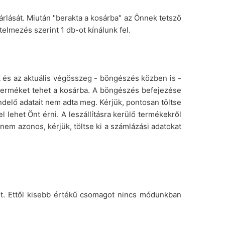
rlását. Miután "berakta a kosárba" az Önnek tetsző
telmezés szerint 1 db-ot kínálunk fel.
k és az aktuális végösszeg - böngészés közben is -
 terméket tehet a kosárba. A böngészés befejezése
delő adatait nem adta meg. Kérjük, pontosan töltse
l lehet Önt érni. A leszállításra kerülő termékekről
nem azonos, kérjük, töltse ki a számlázási adatokat
 Ft. Ettől kisebb értékű csomagot nincs módunkban