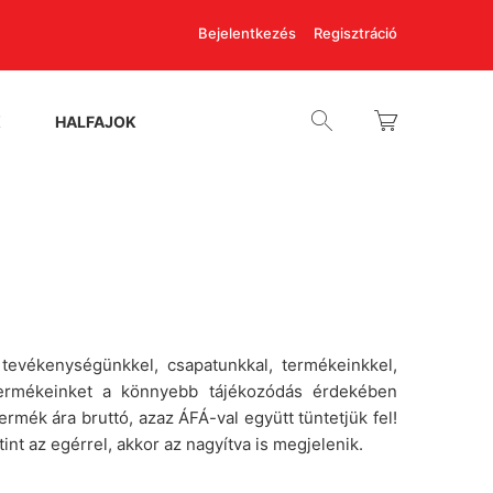
Bejelentkezés
Regisztráció
K
HALFAJOK
tevékenységünkkel, csapatunkkal, termékeinkkel,
l. Termékeinket a könnyebb tájékozódás érdekében
rmék ára bruttó, azaz ÁFÁ-val együtt tüntetjük fel!
tint az egérrel, akkor az nagyítva is megjelenik.