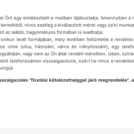
k Önt egy emlékeztető e-mailben tájékoztatja. Amennyiben a re
tt termékből, nincs esetleg a kiválasztott méret vagy szín) mu
t az alábbi, hagyományos formában is leadhatja:
nikus levél formájában, mely levélben feltüntette a rendelé
s címe (utca, házszám, város és irányítószám), egy tele
gyáltalán, vagy nem az Ön által rendelt méretben, ízben, színb
dott telefonszámon visszaigazolunk, ezért ha nincs a rendel
intjük.
szaigazolás "fizetési kötelezettséggel járó megrendelés", az