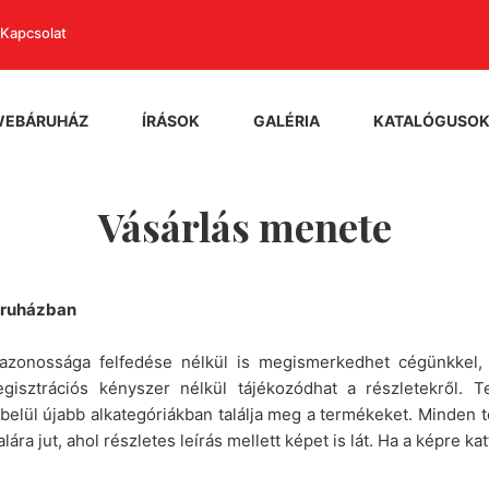
Kapcsolat
WEBÁRUHÁZ
ÍRÁSOK
GALÉRIA
KATALÓGUSO
Vásárlás menete
áruházban
yazonossága felfedése nélkül is megismerkedhet cégünkkel, 
; regisztrációs kényszer nélkül tájékozódhat a részletekrő
 belül újabb alkategóriákban találja meg a termékeket. Minden te
ára jut, ahol részletes leírás mellett képet is lát. Ha a képre kat