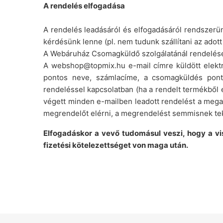
A rendelés elfogadása
A rendelés leadásáról és elfogadásáról rendszerün
kérdésünk lenne (pl. nem tudunk szállítani az ado
A Webáruház Csomagküldő szolgálatánál rendelései
A webshop@topmix.hu e-mail címre küldött elektro
pontos neve, számlacíme, a csomagküldés ponto
rendeléssel kapcsolatban (ha a rendelt termékből e
végett minden e-mailben leadott rendelést a mega
megrendelőt elérni, a megrendelést semmisnek tek
Elfogadáskor a vevő tudomásul veszi, hogy a vis
fizetési kötelezettséget von maga után.