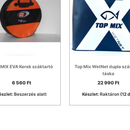
MIX EVA Kerek száktartó
Top Mix WetNet dupla szá
táska
6 560 Ft
22 990 Ft
észlet:
Beszerzés alatt
Készlet:
Raktáron
(12 