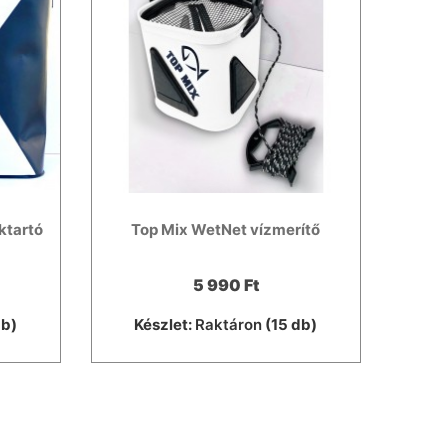
ktartó
Top Mix WetNet vízmerítő
5 990 Ft
db)
Készlet:
Raktáron
(15 db)