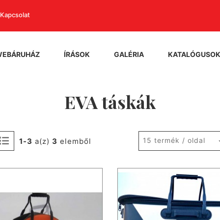
Kapcsolat
WEBÁRUHÁZ
ÍRÁSOK
GALÉRIA
KATALÓGUSO
EVA táskák
15 termék / oldal
1-3
a(z)
3
elemből