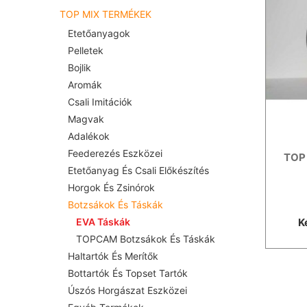
TOP MIX TERMÉKEK
Etetőanyagok
Pelletek
Bojlik
Aromák
Csali Imitációk
Magvak
Adalékok
Feederezés Eszközei
TOP 
Etetőanyag És Csali Előkészítés
Horgok És Zsinórok
Botzsákok És Táskák
K
EVA Táskák
TOPCAM Botzsákok És Táskák
Haltartók És Merítők
Bottartók És Topset Tartók
Úszós Horgászat Eszközei