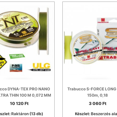
ucco DYNA-TEX PRO NANO
Trabucco S-FORCE LONG
LTRA THIN 100 M 0,072 MM
150m, 0,18
10 120 Ft
3 060 Ft
szlet:
Raktáron
(13 db)
Készlet:
Beszerzés ala