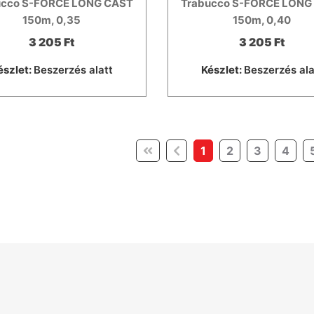
ucco S-FORCE LONG CAST
Trabucco S-FORCE LONG
150m, 0,35
150m, 0,40
3 205 Ft
3 205 Ft
észlet:
Beszerzés alatt
Készlet:
Beszerzés ala
(current)
1
2
3
4