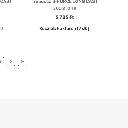
 CAST
Trabucco S-FORCE LONG CAST
300m, 0,18
5 785 Ft
tt
Készlet:
Raktáron
(7 db)
5