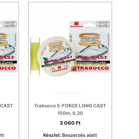
 CAST
Trabucco S-FORCE LONG CAST
150m, 0,20
3 060 Ft
tt
Készlet:
Beszerzés alatt