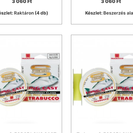
3 060 Ft
3 060 Ft
észlet:
Raktáron
(4 db)
Készlet:
Beszerzés ala