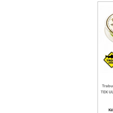
Trab
TEK U
Ké