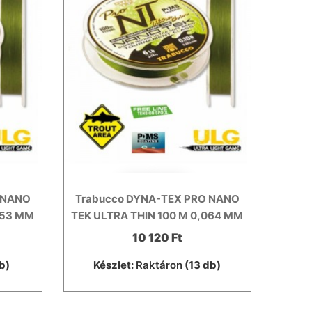
 NANO
Trabucco DYNA-TEX PRO NANO
053 MM
TEK ULTRA THIN 100 M 0,064 MM
10 120 Ft
b)
Készlet:
Raktáron
(13 db)