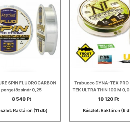
URE SPIN FLUOROCARBON
Trabucco DYNA-TEX PRO
pergetőzsinór 0,25
TEK ULTRA THIN 100 M 0,
8 540 Ft
10 120 Ft
szlet:
Raktáron
(11 db)
Készlet:
Raktáron
(6 d