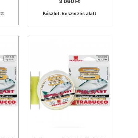
3 060 Ft
tt
Készlet:
Beszerzés alatt