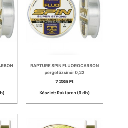
ARBON
RAPTURE SPIN FLUOROCARBON
pergetőzsinór 0,22
7 285 Ft
db)
Készlet:
Raktáron
(9 db)