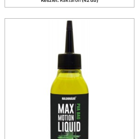
Készlet:
Raktáron
(42 db)