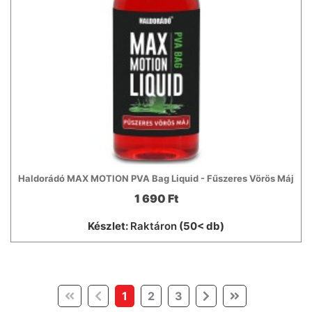
Haldorádó MAX MOTION PVA Bag Liquid - Fűszeres Vörös Máj
1 690 Ft
Készlet:
Raktáron
(50< db)
(current)
1
2
3