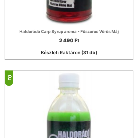
Haldorádó Carp Syrup aroma - Fűszeres Vörös Máj
2 490 Ft
Készlet:
Raktáron
(31 db)
ÚJ