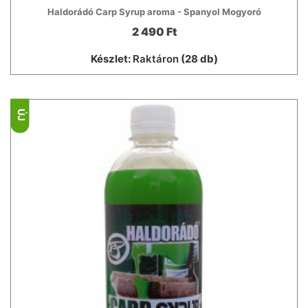
Haldorádó Carp Syrup aroma - Spanyol Mogyoró
2 490 Ft
Készlet:
Raktáron
(28 db)
ÚJ