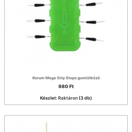
Korum Mega Grip Stops gumiütköző
980 Ft
Készlet:
Raktáron
(3 db)