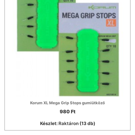
Korum XL Mega Grip Stops gumiütköző
980 Ft
Készlet:
Raktáron
(13 db)