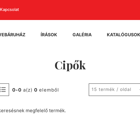
Kapcsolat
WEBÁRUHÁZ
ÍRÁSOK
GALÉRIA
KATALÓGUSO
Cipők
15 termék / oldal
0-0
a(z)
0
elemből
keresésnek megfelelő termék.