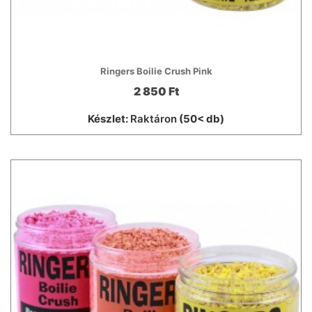
Ringers Boilie Crush Pink
2 850 Ft
Készlet:
Raktáron
(50< db)