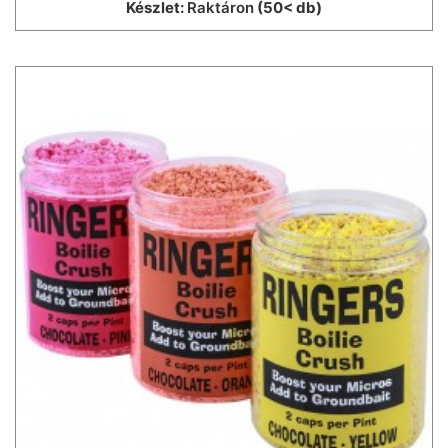
Készlet:
Raktáron
(50< db)