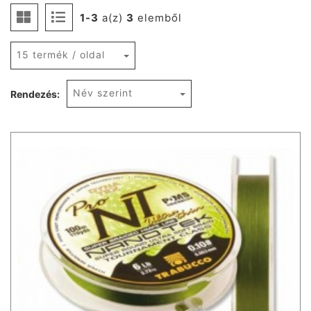
1-3
a(z)
3
elemből
15 termék / oldal
Név szerint
Rendezés: