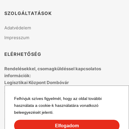
SZOLGÁLTATÁSOK
Adatvédelem
Impresszum
ELÉRHETŐSÉG
Rendelésekkel, csomagküldéssel kapcsolatos
információk:
Logisztikai Központ Dombóvár
Telefon: +36 70 679 41 53
Felhívjuk szíves figyelmét, hogy az oldal további
(H-P: 8:00 - 15:00)
használata a cookie-k használatára vonatkozó
Email: logisztika@topmix.hu
beleegyezését jelenti.
További cégadatok
Elfogadom