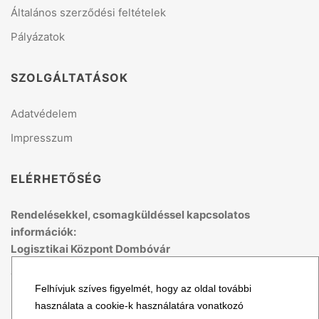
Általános szerződési feltételek
Pályázatok
SZOLGÁLTATÁSOK
Adatvédelem
Impresszum
ELÉRHETŐSÉG
Rendelésekkel, csomagküldéssel kapcsolatos
információk:
Logisztikai Központ Dombóvár
Telefon: +36 70 679 41 53
Felhívjuk szíves figyelmét, hogy az oldal további
(H-P: 8:00 - 15:00)
használata a cookie-k használatára vonatkozó
Email: logisztika@topmix.hu