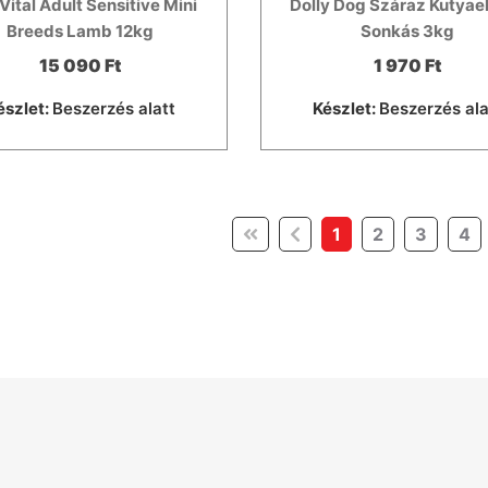
Vital Adult Sensitive Mini
Dolly Dog Száraz Kutyae
Breeds Lamb 12kg
Sonkás 3kg
15 090 Ft
1 970 Ft
észlet:
Beszerzés alatt
Készlet:
Beszerzés ala
(current)
1
2
3
4