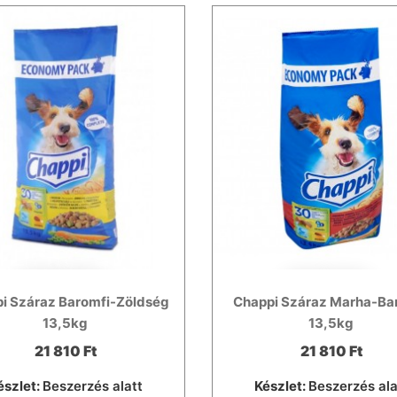
i Száraz Baromfi-Zöldség
Chappi Száraz Marha-Ba
13,5kg
13,5kg
21 810 Ft
21 810 Ft
észlet:
Beszerzés alatt
Készlet:
Beszerzés ala