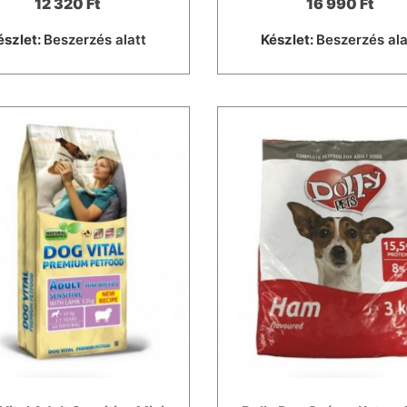
12 320 Ft
16 990 Ft
észlet:
Beszerzés alatt
Készlet:
Beszerzés ala