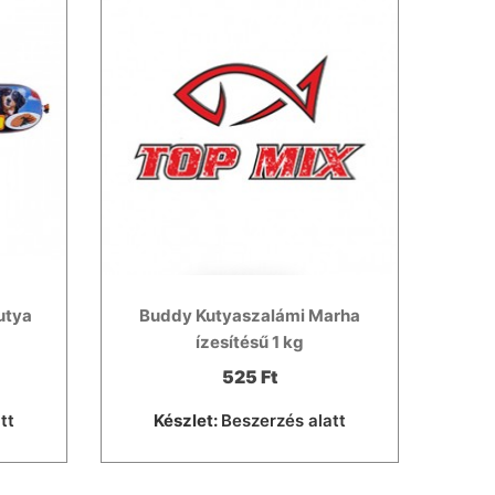
utya
Buddy Kutyaszalámi Marha
ízesítésű 1 kg
525 Ft
tt
Készlet:
Beszerzés alatt