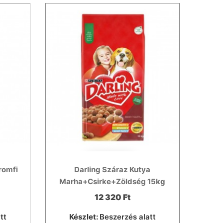
romfi
Darling Száraz Kutya
Marha+Csirke+Zöldség 15kg
12 320 Ft
tt
Készlet:
Beszerzés alatt