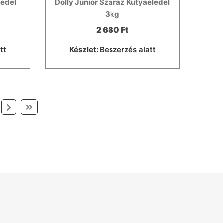
ledel
Dolly Junior Száraz Kutyaeledel
3kg
2 680 Ft
tt
Készlet:
Beszerzés alatt