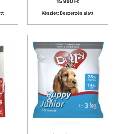
15 990 Ft
tt
Készlet:
Beszerzés alatt