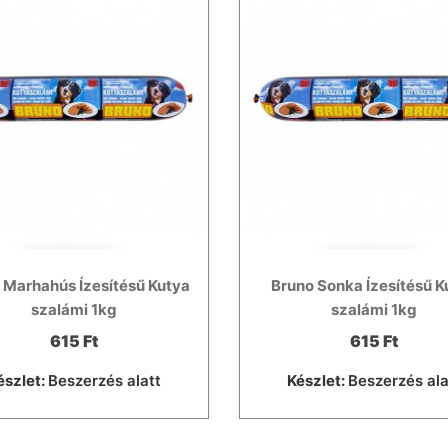
 Marhahús Ízesítésű Kutya
Bruno Sonka Ízesítésű K
szalámi 1kg
szalámi 1kg
615 Ft
615 Ft
észlet:
Beszerzés alatt
Készlet:
Beszerzés ala