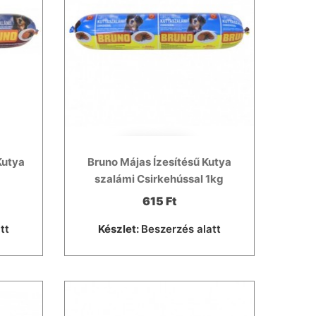
Kutya
Bruno Májas Ízesítésű Kutya
szalámi Csirkehússal 1kg
615 Ft
tt
Készlet:
Beszerzés alatt