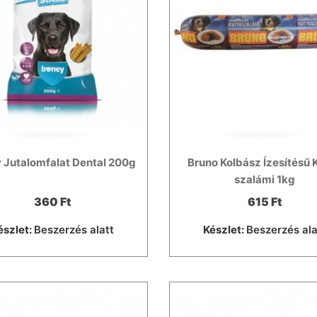
 Jutalomfalat Dental 200g
Bruno Kolbász Ízesítésű 
szalámi 1kg
360 Ft
615 Ft
észlet:
Beszerzés alatt
Készlet:
Beszerzés ala