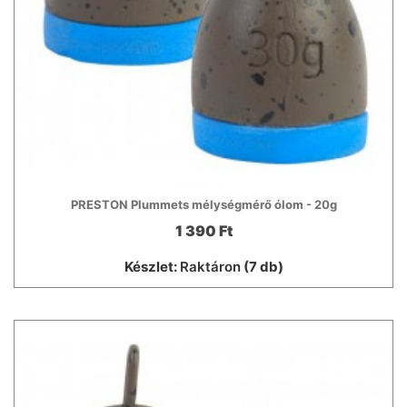
PRESTON Plummets mélységmérő ólom - 20g
1 390 Ft
Készlet:
Raktáron
(7 db)