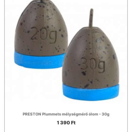
PRESTON Plummets mélységmérő ólom - 30g
1 390 Ft