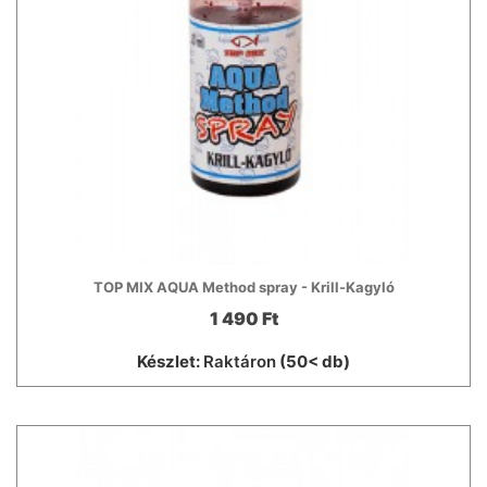
TOP MIX AQUA Method spray - Krill-Kagyló
1 490 Ft
Készlet:
Raktáron
(50< db)