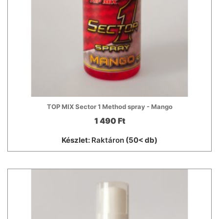
TOP MIX Sector 1 Method spray - Mango
1 490 Ft
Készlet:
Raktáron
(50< db)