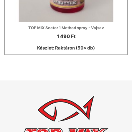
TOP MIX Sector 1 Method spray - Vajsav
1 490 Ft
Készlet:
Raktáron
(50< db)