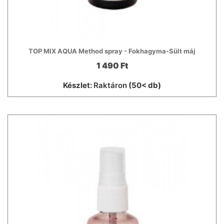
TOP MIX AQUA Method spray - Fokhagyma-Sült máj
1 490 Ft
Készlet:
Raktáron
(50< db)