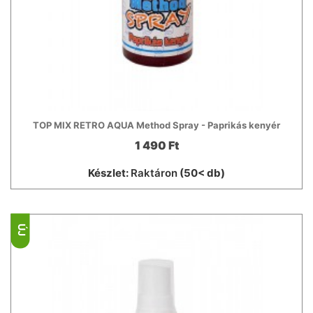
TOP MIX RETRO AQUA Method Spray - Paprikás kenyér
1 490 Ft
Készlet:
Raktáron
(50< db)
ÚJ