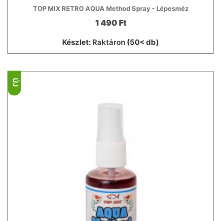
TOP MIX RETRO AQUA Method Spray - Lépesméz
1 490 Ft
Készlet:
Raktáron
(50< db)
ÚJ