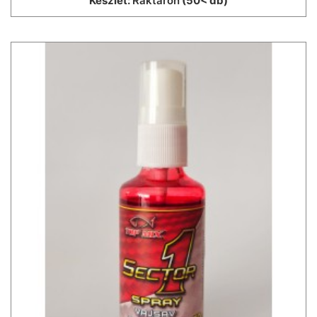
Készlet:
Raktáron
(50< db)