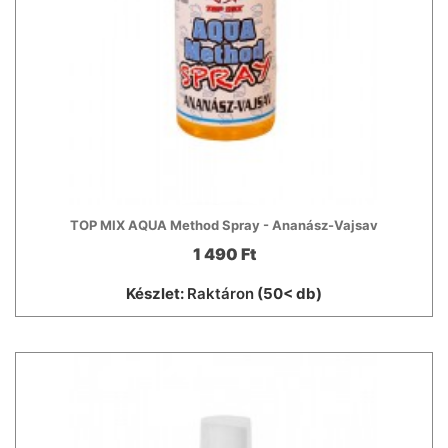
TOP MIX AQUA Method Spray - Ananász-Vajsav
1 490 Ft
Készlet:
Raktáron
(50< db)