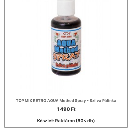
TOP MIX RETRO AQUA Method Spray - Szilva Pálinka
1 490 Ft
Készlet:
Raktáron
(50< db)