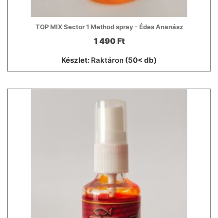
TOP MIX Sector 1 Method spray - Édes Ananász
1 490 Ft
Készlet:
Raktáron
(50< db)