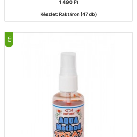
1 490 Ft
Készlet:
Raktáron
(47 db)
ÚJ