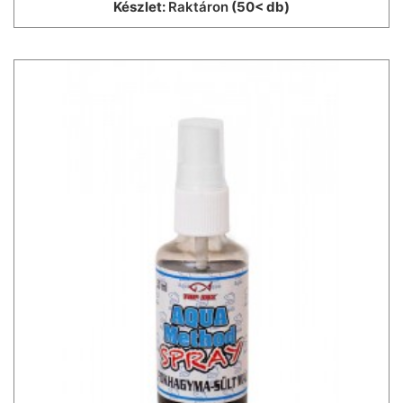
Készlet:
Raktáron
(50< db)