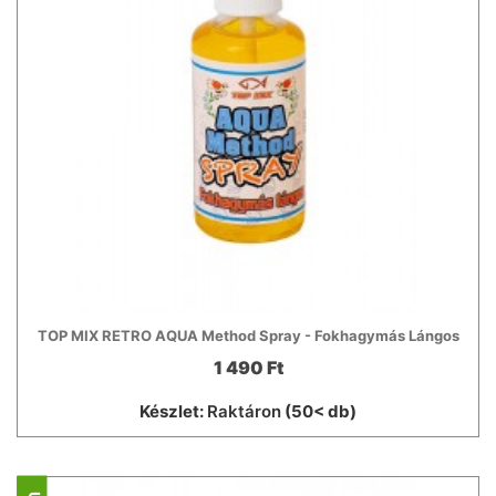
TOP MIX RETRO AQUA Method Spray - Fokhagymás Lángos
1 490 Ft
Készlet:
Raktáron
(50< db)