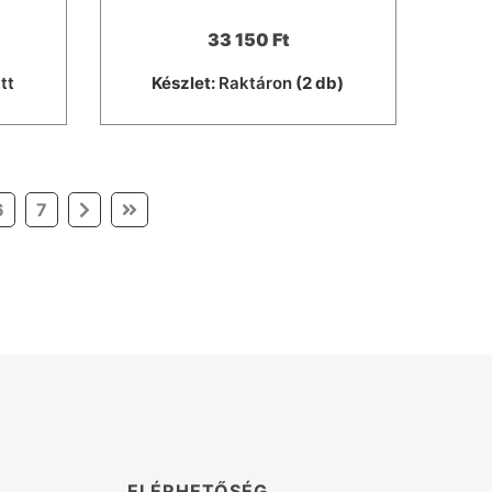
33 150 Ft
tt
Készlet:
Raktáron
(2 db)
6
7
K
ELÉRHETŐSÉG