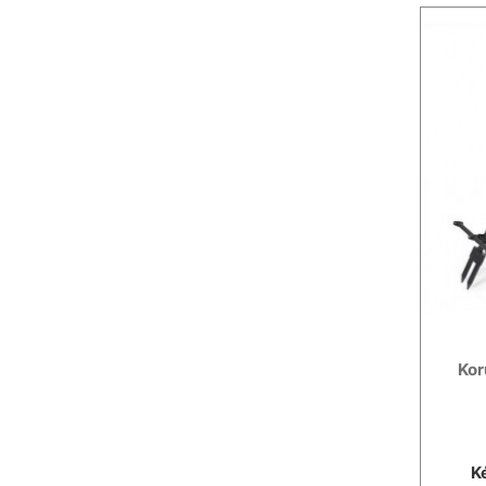
Kor
K