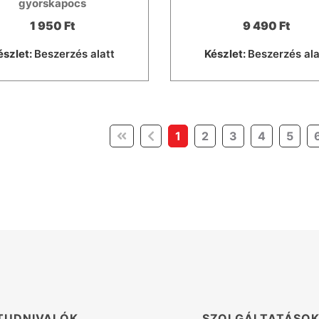
gyorskapocs
1 950 Ft
9 490 Ft
észlet:
Beszerzés alatt
Készlet:
Beszerzés ala
(current)
1
2
3
4
5
TUDNIVALÓK
SZOLGÁLTATÁSO