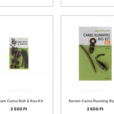
rum Camo Bolt & Run Kit
Korum Camo Running Rig
2 550 Ft
2 650 Ft