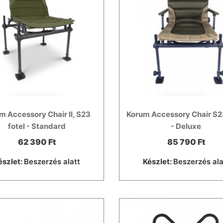
m Accessory Chair II, S23
Korum Accessory Chair S23
fotel - Standard
- Deluxe
62 390 Ft
85 790 Ft
észlet:
Beszerzés alatt
Készlet:
Beszerzés ala