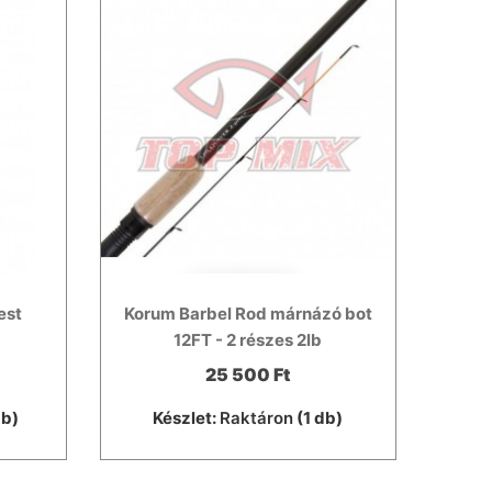
est
Korum Barbel Rod márnázó bot
12FT - 2 részes 2lb
25 500 Ft
db)
Készlet:
Raktáron
(1 db)