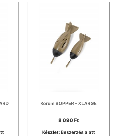
DARD
Korum BOPPER - XLARGE
8 090 Ft
tt
Készlet:
Beszerzés alatt