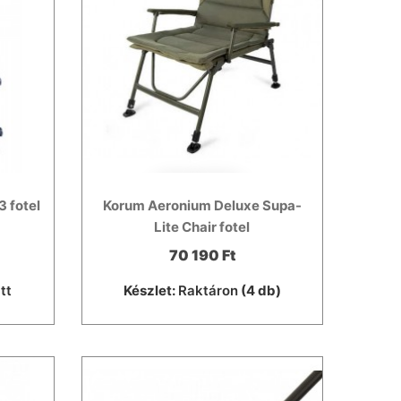
 fotel
Korum Aeronium Deluxe Supa-
Lite Chair fotel
70 190 Ft
tt
Készlet:
Raktáron
(4 db)