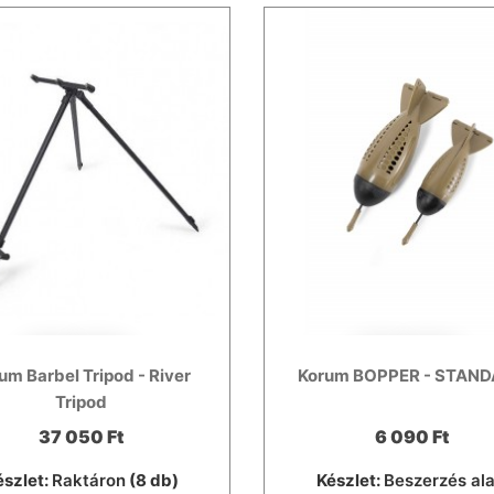
um Barbel Tripod - River
Korum BOPPER - STAN
Tripod
37 050 Ft
6 090 Ft
észlet:
Raktáron
(8 db)
Készlet:
Beszerzés ala