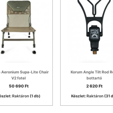
 Aeronium Supa-Lite Chair
Korum Angle Tilt Rod R
V2 fotel
bottartó
50 690 Ft
2 620 Ft
észlet:
Raktáron
(1 db)
Készlet:
Raktáron
(31 