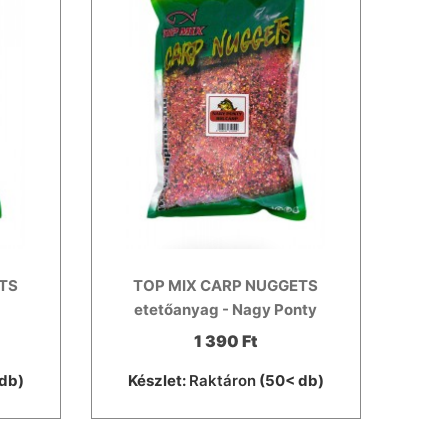
TS
TOP MIX CARP NUGGETS
o
etetőanyag - Nagy Ponty
1 390 Ft
db)
Készlet:
Raktáron
(50< db)