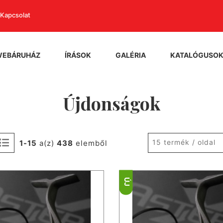
Kapcsolat
WEBÁRUHÁZ
ÍRÁSOK
GALÉRIA
KATALÓGUSO
Újdonságok
15 termék / oldal
1-15
a(z)
438
elemből
ÚJ