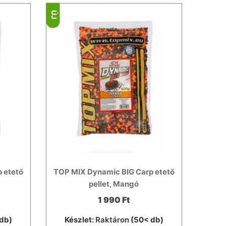
ÚJ
 etető
TOP MIX Dynamic BIG Carp etető
pellet, Mangó
1 990 Ft
db)
Készlet:
Raktáron
(50< db)