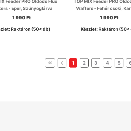
IX Feeder PRO Oldódó Fluo
TOP MIX Feeder PRO Oldód
ers - Eper, Szúnyoglárva
Wafters - Fehér csoki, Ka
1 990 Ft
1 990 Ft
zlet:
Raktáron
(50< db)
Készlet:
Raktáron
(50< 
(current)
1
2
3
4
5