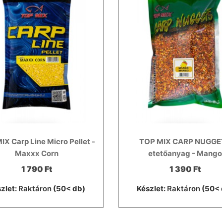
IX Carp Line Micro Pellet -
TOP MIX CARP NUGGE
Maxxx Corn
etetőanyag - Mang
1 790 Ft
1 390 Ft
zlet:
Raktáron
(50< db)
Készlet:
Raktáron
(50< 