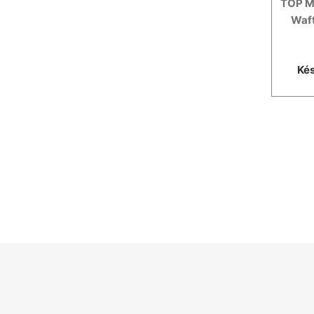
TOP M
Waft
Kés