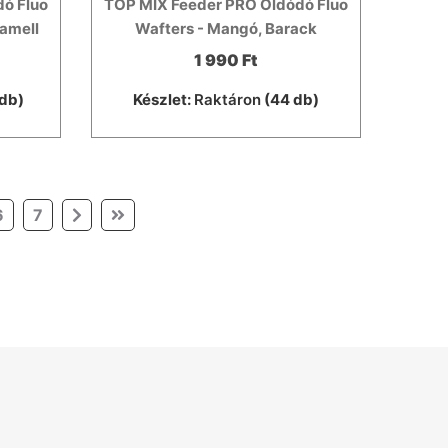
ó Fluo
TOP MIX Feeder PRO Oldódó Fluo
ramell
Wafters - Mangó, Barack
1 990 Ft
db)
Készlet:
Raktáron
(44 db)
6
7