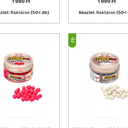
1 990 Ft
1 990 Ft
zlet:
Raktáron
(50< db)
Készlet:
Raktáron
(50< 
ÚJ