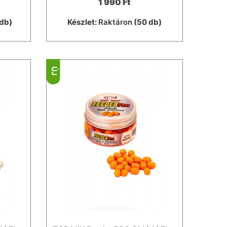
1 990 Ft
db)
Készlet:
Raktáron
(50 db)
ÚJ