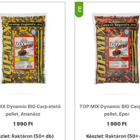
ÚJ
IX Dynamic BIG Carp etető
TOP MIX Dynamic BIG Carp
pellet, Ananász
pellet, Eper
1 990 Ft
1 990 Ft
zlet:
Raktáron
(50< db)
Készlet:
Raktáron
(50< 