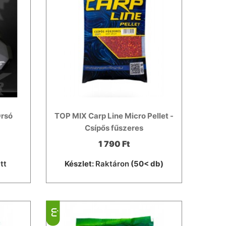
Orsó
TOP MIX Carp Line Micro Pellet -
Csípős fűszeres
1 790 Ft
tt
Készlet:
Raktáron
(50< db)
ÚJ