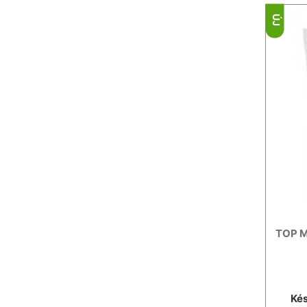
ÚJ
TOP M
Kés