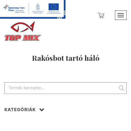
Toggl
Rakósbot tartó háló
KATEGÓRIÁK