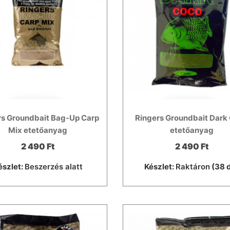
rs Groundbait Bag-Up Carp
Ringers Groundbait Dark
Mix etetőanyag
etetőanyag
2 490 Ft
2 490 Ft
észlet:
Beszerzés alatt
Készlet:
Raktáron
(38 