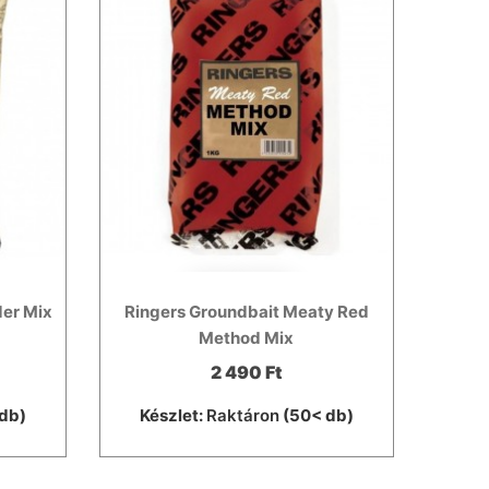
der Mix
Ringers Groundbait Meaty Red
Method Mix
2 490 Ft
db)
Készlet:
Raktáron
(50< db)