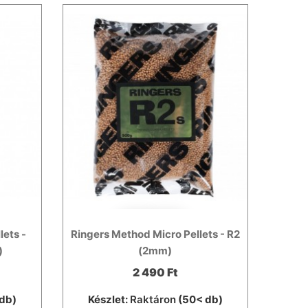
lets -
Ringers Method Micro Pellets - R2
)
(2mm)
2 490 Ft
db)
Készlet:
Raktáron
(50< db)