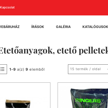
Kapcsolat
WEBÁRUHÁZ
ÍRÁSOK
GALÉRIA
KATALÓGUSO
Etetőanyagok, etető pellete
15 termék / oldal
1-9
a(z)
9
elemből