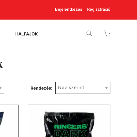
Bejelentkezés
Regisztráció
K
HALFAJOK
k
Név szerint
Rendezés: