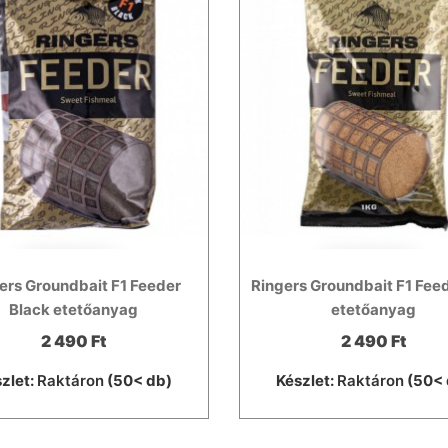
ers Groundbait F1 Feeder
Ringers Groundbait F1 Fee
Black etetőanyag
etetőanyag
2 490 Ft
2 490 Ft
zlet:
Raktáron
(50< db)
Készlet:
Raktáron
(50< 