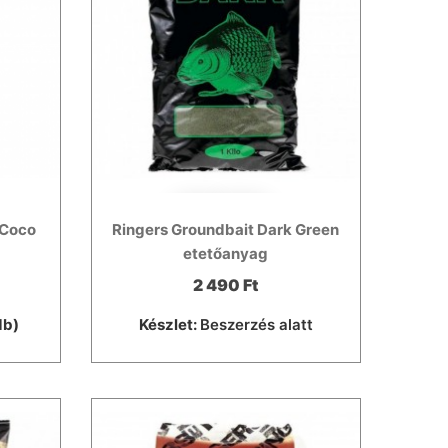
 Coco
Ringers Groundbait Dark Green
etetőanyag
2 490 Ft
db)
Készlet:
Beszerzés alatt