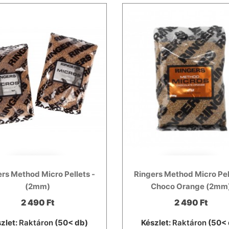
rs Method Micro Pellets -
Ringers Method Micro Pel
(2mm)
Choco Orange (2mm
2 490 Ft
2 490 Ft
zlet:
Raktáron
(50< db)
Készlet:
Raktáron
(50< 