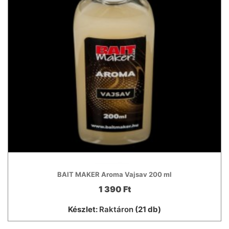
BAIT MAKER Aroma Vajsav 200 ml
1 390 Ft
Készlet:
Raktáron
(21 db)