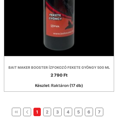
BAIT MAKER BOOSTER ÍZFOKOZÓ FEKETE GYÖNGY 500 ML
2 790 Ft
Készlet:
Raktáron
(17 db)
(current)
1
2
3
4
5
6
7