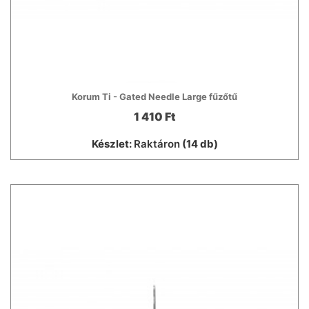
Korum Ti - Gated Needle Large fűzőtű
1 410 Ft
Készlet:
Raktáron
(14 db)