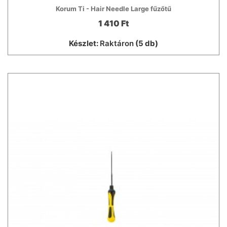
Korum Ti - Hair Needle Large fűzőtű
1 410 Ft
Készlet:
Raktáron
(5 db)