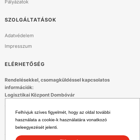
Pályázatok
SZOLGÁLTATÁSOK
Adatvédelem
Impresszum
ELÉRHETŐSÉG
Rendelésekkel, csomagküldéssel kapcsolatos
információk:
Logisztikai Központ Dombóvár
Telefon: +36 70 679 41 53
Felhívjuk szíves figyelmét, hogy az oldal további
(H-P: 8:00 - 15:00)
használata a cookie-k használatára vonatkozó
Email: logisztika@topmix.hu
beleegyezését jelenti.
További cégadatok