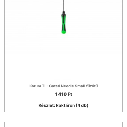
Korum Ti - Gated Needle Small fűzőtű
1 410 Ft
Készlet:
Raktáron
(4 db)