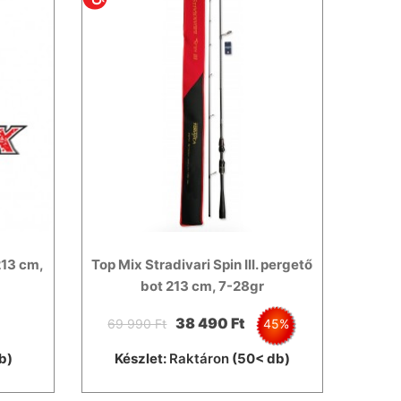
 213 cm,
Top Mix Stradivari Spin III. pergető
bot 213 cm, 7-28gr
38 490 Ft
69 990 Ft
45%
b)
Készlet:
Raktáron
(50< db)