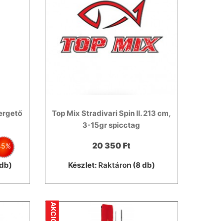
pergető
Top Mix Stradivari Spin II. 213 cm,
3-15gr spicctag
20 350 Ft
45%
db)
Készlet:
Raktáron
(8 db)
AKCIÓ