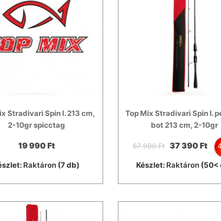
x Stradivari Spin I. 213 cm,
Top Mix Stradivari Spin I. 
2-10gr spicctag
bot 213 cm, 2-10gr
19 990 Ft
37 390 Ft
67 990 Ft
észlet:
Raktáron
(7 db)
Készlet:
Raktáron
(50< 