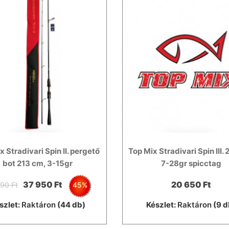
x Stradivari Spin II. pergető
Top Mix Stradivari Spin III.
bot 213 cm, 3-15gr
7-28gr spicctag
37 950 Ft
20 650 Ft
90 Ft
45%
szlet:
Raktáron
(44 db)
Készlet:
Raktáron
(9 d