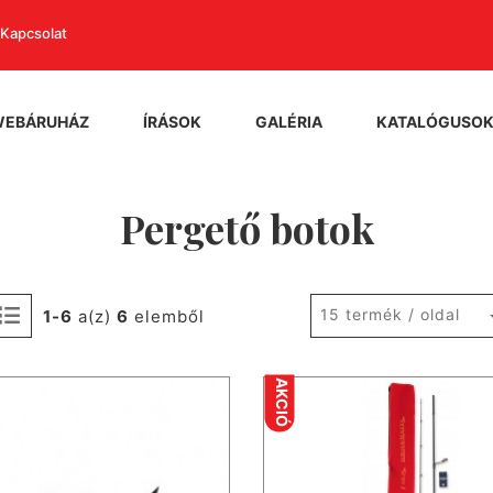
Kapcsolat
WEBÁRUHÁZ
ÍRÁSOK
GALÉRIA
KATALÓGUSO
Pergető botok
15 termék / oldal
1-6
a(z)
6
elemből
AKCIÓ