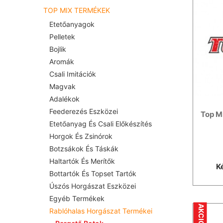
TOP MIX TERMÉKEK
Etetőanyagok
Pelletek
Bojlik
Aromák
Csali Imitációk
Magvak
Adalékok
Feederezés Eszközei
Top Mi
Etetőanyag És Csali Előkészítés
Horgok És Zsinórok
Botzsákok És Táskák
Haltartók És Merítők
K
Bottartók És Topset Tartók
Úszós Horgászat Eszközei
Egyéb Termékek
AKCIÓ
Rablóhalas Horgászat Termékei