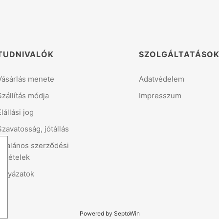
TUDNIVALÓK
SZOLGÁLTATÁSO
Vásárlás menete
Adatvédelem
Szállítás módja
Impresszum
Elállási jog
Szavatosság, jótállás
Általános szerződési
feltételek
Pályázatok
Powered by SeptoWin