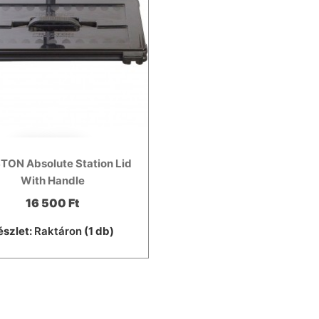
TON Absolute Station Lid
With Handle
16 500 Ft
észlet:
Raktáron
(1 db)