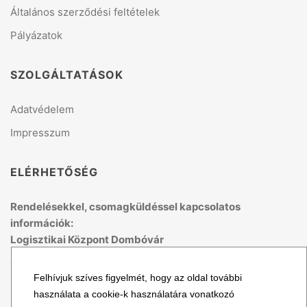
Általános szerződési feltételek
Pályázatok
SZOLGÁLTATÁSOK
Adatvédelem
Impresszum
ELÉRHETŐSÉG
Rendelésekkel, csomagküldéssel kapcsolatos
információk:
Logisztikai Központ Dombóvár
Telefon: +36 70 679 41 53
Felhívjuk szíves figyelmét, hogy az oldal további
(H-P: 8:00 - 15:00)
használata a cookie-k használatára vonatkozó
Email: logisztika@topmix.hu