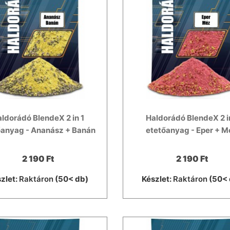
ldorádó BlendeX 2 in 1
Haldorádó BlendeX 2 i
őanyag - Ananász + Banán
etetőanyag - Eper + M
2 190 Ft
2 190 Ft
zlet:
Raktáron
(50< db)
Készlet:
Raktáron
(50< 