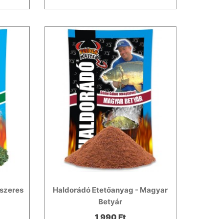
űszeres
Haldorádó Etetőanyag - Magyar
Betyár
1 990 Ft