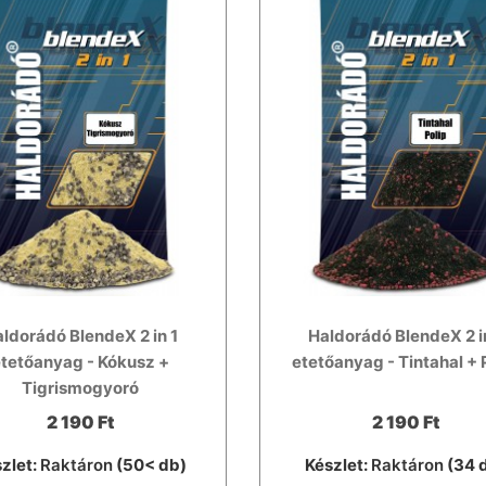
ldorádó BlendeX 2 in 1
Haldorádó BlendeX 2 i
tetőanyag - Kókusz +
etetőanyag - Tintahal + 
Tigrismogyoró
2 190 Ft
2 190 Ft
zlet:
Raktáron
(50< db)
Készlet:
Raktáron
(34 