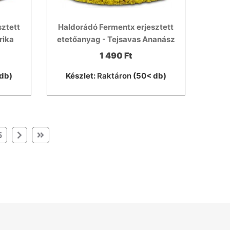
sztett
Haldorádó Fermentx erjesztett
rika
etetőanyag - Tejsavas Ananász
1 490 Ft
db)
Készlet:
Raktáron
(50< db)
5