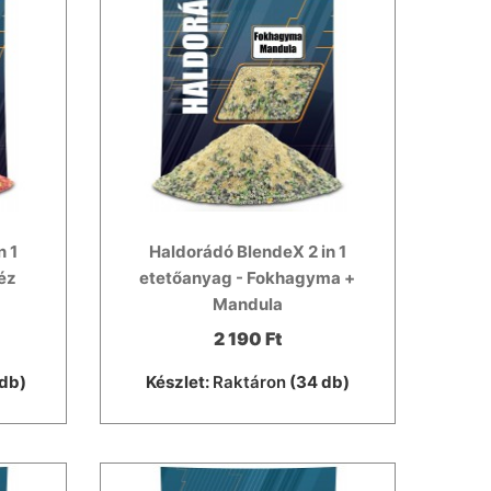
n 1
Haldorádó BlendeX 2 in 1
éz
etetőanyag - Fokhagyma +
Mandula
2 190 Ft
db)
Készlet:
Raktáron
(34 db)