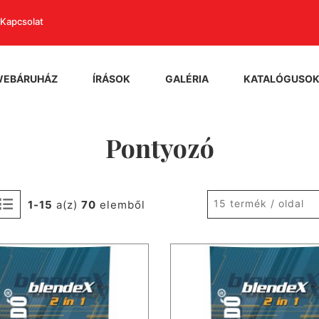
Kapcsolat
WEBÁRUHÁZ
ÍRÁSOK
GALÉRIA
KATALÓGUSO
Pontyozó
15 termék / oldal
1-15
a(z)
70
elemből