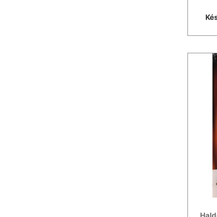
Kés
Hald