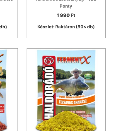
Ponty
1 990 Ft
db)
Készlet:
Raktáron
(50< db)