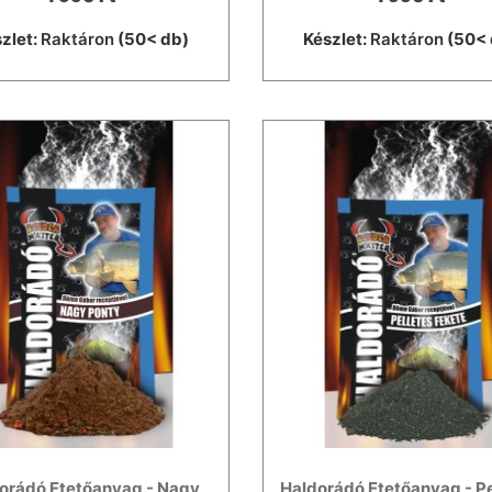
zlet:
Raktáron
(50< db)
Készlet:
Raktáron
(50< 
orádó Etetőanyag - Nagy
Haldorádó Etetőanyag - Pe