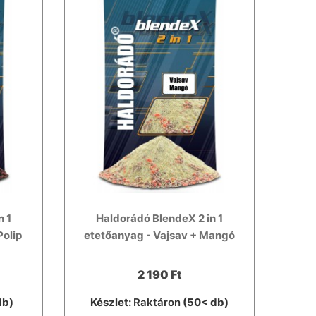
n 1
Haldorádó BlendeX 2 in 1
Polip
etetőanyag - Vajsav + Mangó
2 190 Ft
db)
Készlet:
Raktáron
(50< db)