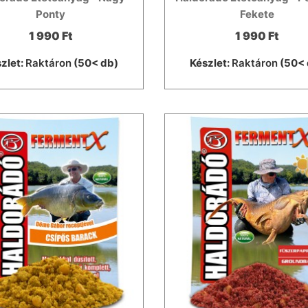
Ponty
Fekete
1 990 Ft
1 990 Ft
zlet:
Raktáron
(50< db)
Készlet:
Raktáron
(50< 