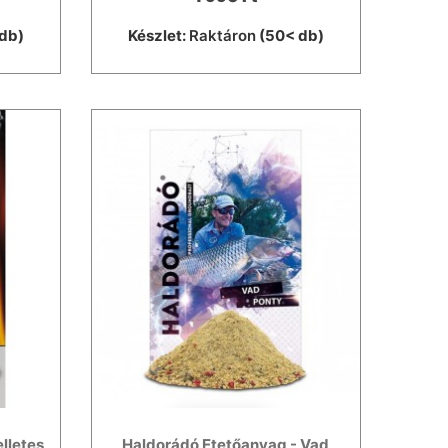
db)
Készlet:
Raktáron
(50< db)
lletes
Haldorádó Etetőanyag - Vad