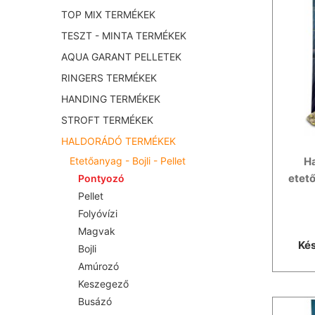
TOP MIX TERMÉKEK
TESZT - MINTA TERMÉKEK
AQUA GARANT PELLETEK
RINGERS TERMÉKEK
HANDING TERMÉKEK
STROFT TERMÉKEK
HALDORÁDÓ TERMÉKEK
Ha
Etetőanyag - Bojli - Pellet
etet
Pontyozó
Pellet
Folyóvízi
Magvak
Kés
Bojli
Amúrozó
Keszegező
Busázó