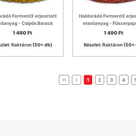
rádó FermentX erjesztett
Haldorádó FermentX erje
tőanyag - Csípős Barack
etetőanyag - Fűszerpap
1 490 Ft
1 490 Ft
zlet:
Raktáron
(50< db)
Készlet:
Raktáron
(50< 
(current)
1
2
3
4