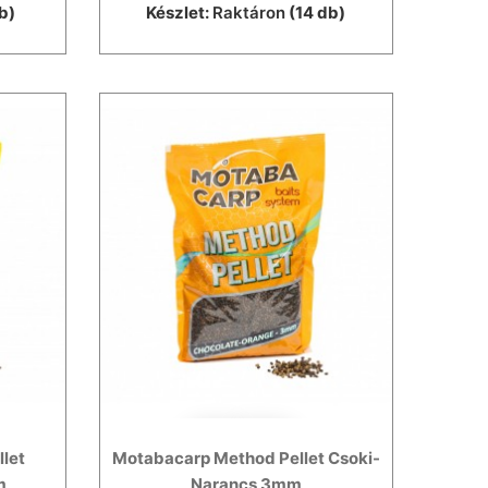
b)
Készlet:
Raktáron
(14 db)
let
Motabacarp Method Pellet Csoki-
m
Narancs 3mm