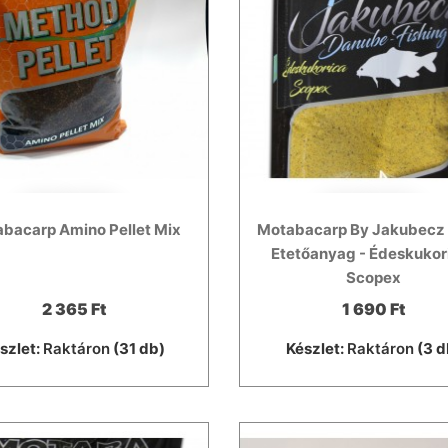
bacarp Amino Pellet Mix
Motabacarp By Jakubecz
Etetőanyag - Édeskukor
Scopex
2 365 Ft
1 690 Ft
szlet:
Raktáron
(31 db)
Készlet:
Raktáron
(3 d