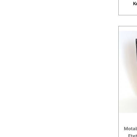
K
Motab
Ete