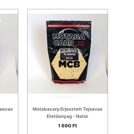
jsavas
Motabacarp Erjesztett Tejsavas
o
Etetőanyag - Natúr
1 690 Ft