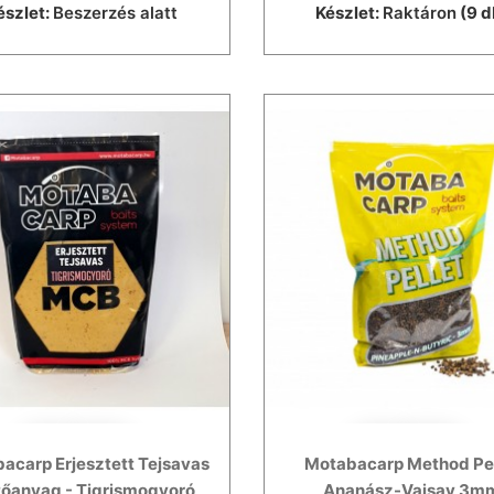
észlet:
Beszerzés alatt
Készlet:
Raktáron
(9 d
acarp Erjesztett Tejsavas
Motabacarp Method Pel
tőanyag - Tigrismogyoró
Ananász-Vajsav 3m