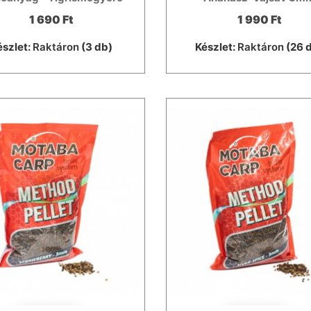
1 690 Ft
1 990 Ft
észlet:
Raktáron
(3 db)
Készlet:
Raktáron
(26 