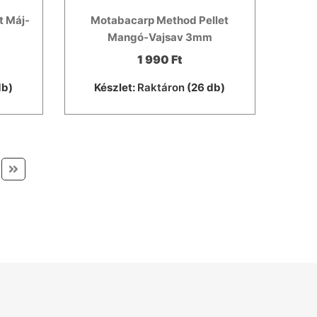
t Máj-
Motabacarp Method Pellet
Mangó-Vajsav 3mm
1 990 Ft
db)
Készlet:
Raktáron
(26 db)