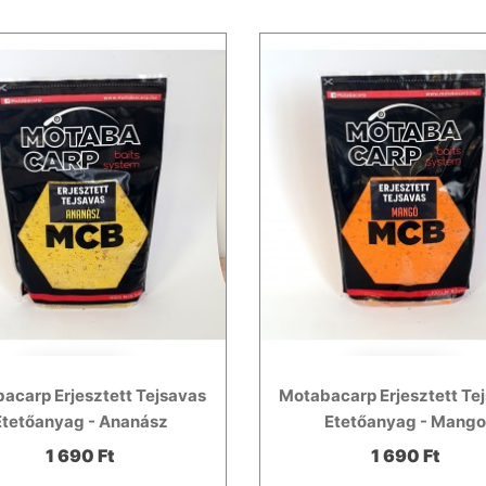
acarp Erjesztett Tejsavas
Motabacarp Erjesztett Te
Etetőanyag - Ananász
Etetőanyag - Mang
1 690 Ft
1 690 Ft