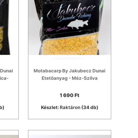
 Dunai
Motabacarp By Jakubecz Dunai
ica-
Etetőanyag - Méz-Szilva
1 690 Ft
b)
Készlet:
Raktáron
(34 db)