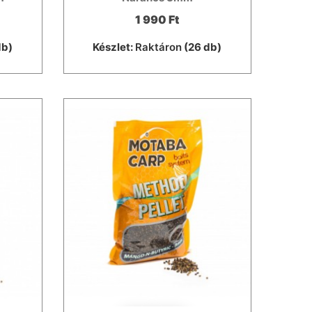
1 990 Ft
db)
Készlet:
Raktáron
(26 db)