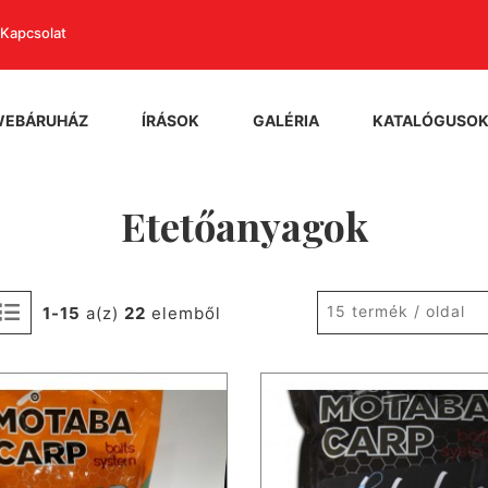
Kapcsolat
WEBÁRUHÁZ
ÍRÁSOK
GALÉRIA
KATALÓGUSO
Etetőanyagok
15 termék / oldal
1-15
a(z)
22
elemből