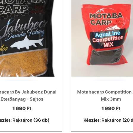
acarp By Jakubecz Dunai
Motabacarp Competition 
Etetőanyag - Sajtos
Mix 3mm
1 690 Ft
1 990 Ft
szlet:
Raktáron
(36 db)
Készlet:
Raktáron
(20 