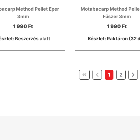
acarp Method Pellet Eper
Motabacarp Method Pelle
3mm
Fűszer 3mm
1 990 Ft
1 990 Ft
észlet:
Beszerzés alatt
Készlet:
Raktáron
(32 
(current)
1
2