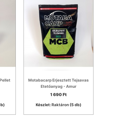
Pellet
Motabacarp Erjesztett Tejsavas
Etetőanyag - Amur
1 690 Ft
db)
Készlet:
Raktáron
(5 db)