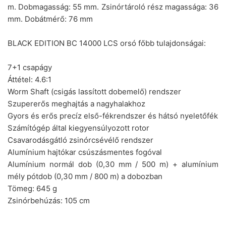
m. Dobmagasság: 55 mm. Zsinórtároló rész magassága: 36
mm. Dobátmérő: 76 mm
BLACK EDITION BC 14000 LCS orsó főbb tulajdonságai:
7+1 csapágy
Áttétel: 4.6:1
Worm Shaft (csigás lassított dobemelő) rendszer
Szupererős meghajtás a nagyhalakhoz
Gyors és erős precíz első-fékrendszer és hátsó nyeletőfék
Számítógép által kiegyensúlyozott rotor
Csavarodásgátló zsinórcsévélő rendszer
Alumínium hajtókar csúszásmentes fogóval
Alumínium normál dob (0,30 mm / 500 m) + alumínium
mély pótdob (0,30 mm / 800 m) a dobozban
Tömeg: 645 g
Zsinórbehúzás: 105 cm