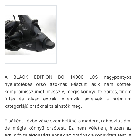
A BLACK EDITION BC 14000 LCS nagypontyos
nyeletőfékes orsó azoknak készült, akik nem kötnek
kompromisszumot: masszív, mégis könnyű felépítés, finom
futás és olyan extrák jellemzik, amelyek a prémium
kategóriájú orsóknál találhatók meg.
Elsőként kézbe véve szembetűnő a modern, robosztus ám,
de mégis könnyű orsótest. Ez nem véletlen, hiszen az
egyik fő tulajdonsága ennek az orsónak a könnyített test. A