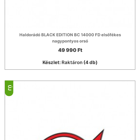
Haldorádó BLACK EDITION BC 14000 FD elsőfékes
nagypontyos orsó
49 990 Ft
Készlet:
Raktáron
(4 db)
ÚJ