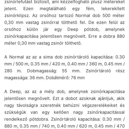
zsinórlefutást biztosít, ami kézzelfogható plusz métereket
jelent. Ezen megtalálható egy fém, lekerekített
zsinórklipsz. Az orsóhoz tartozó Normal dob 500 méter
0,30 mm vastag zsinórral tölthető fel. De ezen felül az
orsóhoz külön jár egy Deep pótdob, amelynek
zsinórkapacitása jelentősen megnövelt. Erre a dobra 880
méter 0,30 mm vastag zsinór tölthető.
A Normal az az a sima dob zsinórtároló kapacitása: 0.30
mm / 500 m, 0.35 mm / 420 m, 0.40 mm / 360 m, 0.45 mm /
280 m. Dobmagasság: 55 mm. Zsinórtároló rész
magassága: 36 mm. Dobátmérő: 76 mm
A Deep, az az a mély dob, amelynek zsinórkapacitása
jelentősen megnövelt. Ezt a dobot azoknak ajánljuk, akik
nagy távolságra szeretnék behúzni végszerelékeiket és
szükségük van egy kellően nagy zsinórkapacitással
rendelkező pótdobra. Zsinórtároló kapacitása: 0.30 mm /
880 m, 0.35 mm / 740 m, 0.40 mm / 620 m, 0.45 mm / 470