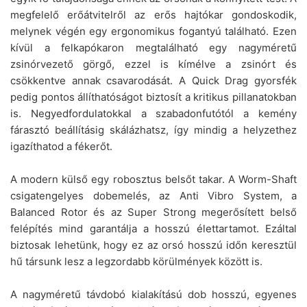
megfelelő erőátvitelről az erős hajtókar gondoskodik,
melynek végén egy ergonomikus fogantyú található. Ezen
kívül a felkapókaron megtalálható egy nagyméretű
zsinórvezető görgő, ezzel is kímélve a zsinórt és
csökkentve annak csavarodását. A Quick Drag gyorsfék
pedig pontos állíthatóságot biztosít a kritikus pillanatokban
is. Negyedfordulatokkal a szabadonfutótól a kemény
fárasztó beállításig skálázhatsz, így mindig a helyzethez
igazíthatod a fékerőt.
A modern külső egy robosztus belsőt takar. A Worm-Shaft
csigatengelyes dobemelés, az Anti Vibro System, a
Balanced Rotor és az Super Strong megerősített belső
felépítés mind garantálja a hosszú élettartamot. Ezáltal
biztosak lehetünk, hogy ez az orsó hosszú időn keresztül
hű társunk lesz a legzordabb körülmények között is.
A nagyméretű távdobó kialakítású dob hosszú, egyenes