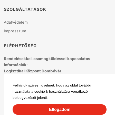
SZOLGÁLTATÁSOK
Adatvédelem
Impresszum
ELÉRHETŐSÉG
Rendelésekkel, csomagküldéssel kapcsolatos
információk:
Logisztikai Központ Dombóvár
Telefon: +36 70 679 41 53
Felhívjuk szíves figyelmét, hogy az oldal további
(H-P: 8:00 - 15:00)
használata a cookie-k használatára vonatkozó
Email: logisztika@topmix.hu
beleegyezését jelenti.
További cégadatok
Elfogadom