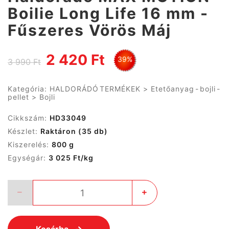
Boilie Long Life 16 mm -
Fűszeres Vörös Máj
2 420 Ft
39%
3 990 Ft
Kategória:
HALDORÁDÓ TERMÉKEK
>
Etetőanyag - bojli -
pellet
>
Bojli
Cikkszám:
HD33049
Készlet:
Raktáron
(35 db)
Kiszerelés:
800 g
Egységár:
3 025 Ft/kg