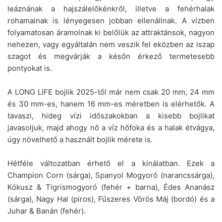
leáznának a hajszálelőkénkről, illetve a fehérhalak
rohamainak is lényegesen jobban ellenállnak. A vízben
folyamatosan áramolnak ki belőlük az attraktánsok, nagyon
nehezen, vagy egyáltalán nem veszik fel eközben az iszap
szagot és megvárják a későn érkező termetesebb
pontyokat is.
A LONG LIFE bojlik 2025-től már nem csak 20 mm, 24 mm
és 30 mm-es, hanem 16 mm-es méretben is elérhetők. A
tavaszi, hideg vízi időszakokban a kisebb bojlikat
javasoljuk, majd ahogy nő a víz hőfoka és a halak étvágya,
úgy növelhető a használt bojlik mérete is.
Hétféle változatban érhető el a kínálatban. Ezek a
Champion Corn (sárga), Spanyol Mogyoró (narancssárga),
Kókusz & Tigrismogyoró (fehér + barna), Édes Ananász
(sárga), Nagy Hal (piros), Fűszeres Vörös Máj (bordó) és a
Juhar & Banán (fehér).