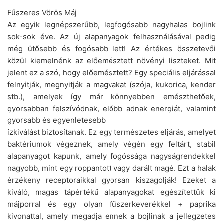
Fűszeres Vörös Máj
Az egyik legnépszerűbb, legfogósabb nagyhalas bojlink
sok-sok éve. Az új alapanyagok felhasználásával pedig
még ütősebb és fogósabb lett! Az értékes összetevői
közül kiemelnénk az előemésztett növényi liszteket. Mit
jelent ez a szó, hogy előemésztett? Egy speciális eljárással
felnyitják, megnyitják a magvakat (szója, kukorica, kender
stb.), amelyek így már könnyebben emészthetőek,
gyorsabban felszívódnak, előbb adnak energiát, valamint
gyorsabb és egyenletesebb
ízkiválást biztosítanak. Ez egy természetes eljárás, amelyet
baktériumok végeznek, amely végén egy feltárt, stabil
alapanyagot kapunk, amely fogóssága nagyságrendekkel
nagyobb, mint egy roppantott vagy darált magé. Ezt a halak
érzékeny receptoraikkal gyorsan kiszagolják! Ezeket a
kiváló, magas tápértékű alapanyagokat egészítettük ki
májporral és egy olyan fűszerkeverékkel + paprika
kivonattal, amely megadja ennek a bojlinak a jellegzetes