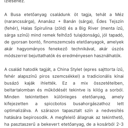
ízléséhez.
A Busa etetőanyag családunk öt tagja, tehát a Méz
(narancssárga), Ananász + Banán (sárga), Édes Tejszín
(fehér), Halas Spirulina (zöld) és a Big River (menta ízű,
sárga színű) mind remek felhőző tulajdonságú, jól tapadó,
de gyorsan bontó, finomszemcsés etetőanyagok, amelyek
akár hagyományos fenekező technikával, akár úszós
módszerrel bejuttathatók és eredményesen használhatók.
A család hatodik tagját, a China Stylet (epres sajttorta ízű,
fehér alapszínű piros szemcsékkel) a tradicionális kínai
busázó kaják ihlették. Ez a mix összetételben,
beltartalomban és működését tekintve is kilóg a sorból.
Minden tekintetben különleges etetőanyag, amely
kifejezetten a spiccbotos busahorgászathoz lett
optimalizálva. A szárazon tapasztalt szín a nedvesítés
hatására bepirosodik. A megfelelő állagnak az tekinthető,
ha pasztaszerű a bekevert etetőanyag, de a kosárból 2-3