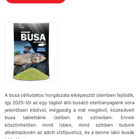
A busa céltudatos horgászata elképesztő ütemben fejlődik,
így 2025-től az egy tagból álló busázó etetőanyagaink sora
jelentősen kibővül, mégpedig a már meglévő, közkedvelt
busa tablettáink ízeiben és színeiben. Ennek
köszönhetően mind ízben, mind színben tudunk
alkalmazkodni az adott víztípushoz, és a benne lakó busák