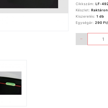
Cikkszám:
LF-49
Készlet:
Raktáron
Kiszerelés:
1 db
Egységár:
290 Ft