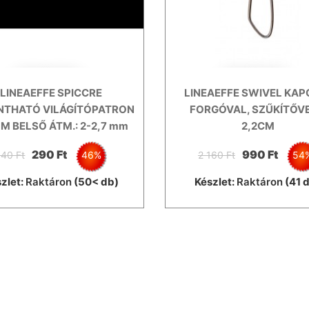
LINEAEFFE SPICCRE
LINEAEFFE SWIVEL KAP
NTHATÓ VILÁGÍTÓPATRON
FORGÓVAL, SZŰKÍTŐVE
: M BELSŐ ÁTM.: 2-2,7 mm
2,2CM
290 Ft
990 Ft
40 Ft
46%
2 160 Ft
54
zlet:
Raktáron
(50< db)
Készlet:
Raktáron
(41 