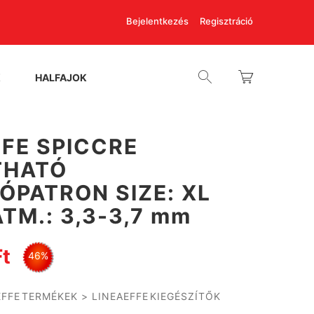
Bejelentkezés
Regisztráció
K
HALFAJOK
FFE SPICCRE
THATÓ
ÓPATRON SIZE: XL
TM.: 3,3-3,7 mm
Ft
46%
EFFE TERMÉKEK
>
LINEAEFFE KIEGÉSZÍTŐK