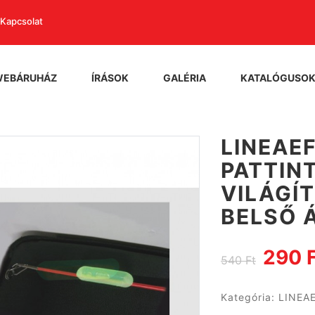
Kapcsolat
WEBÁRUHÁZ
ÍRÁSOK
GALÉRIA
KATALÓGUSO
LINEAE
PATTIN
VILÁGÍT
BELSŐ Á
290 
540 Ft
Kategória:
LINEA