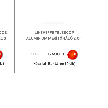
OCS,
LINEAEFFE TELESCOP
L S
ALUMINIUM MERÍTŐHÁLÓ 2,0m
5 590 Ft
%
11 890 Ft
53%
db)
Készlet:
Raktáron
(4 db)