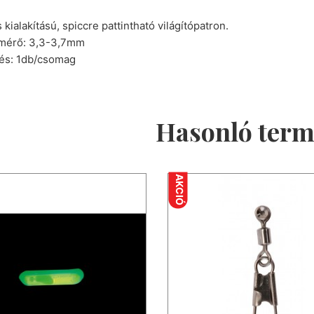
 kialakítású, spiccre pattintható világítópatron.
tmérő: 3,3-3,7mm
lés: 1db/csomag
Hasonló ter
AKCIÓ