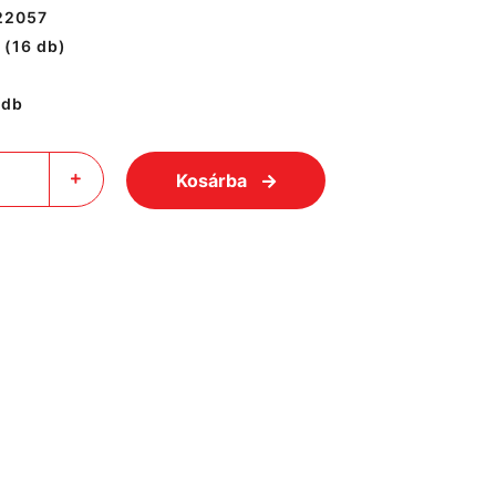
22057
(16 db)
/db
Kosárba