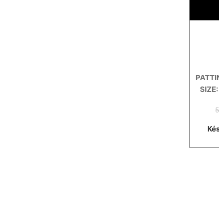
PATTI
SIZE
5
Kés