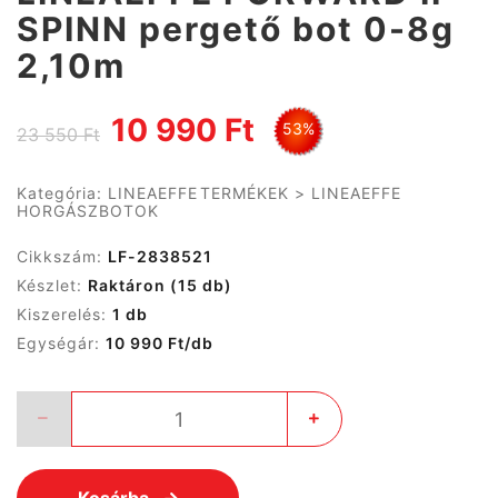
SPINN pergető bot 0-8g
2,10m
10 990 Ft
53%
23 550 Ft
Kategória:
LINEAEFFE TERMÉKEK
>
LINEAEFFE
HORGÁSZBOTOK
Cikkszám:
LF-2838521
Készlet:
Raktáron
(15 db)
Kiszerelés:
1 db
Egységár:
10 990 Ft/db