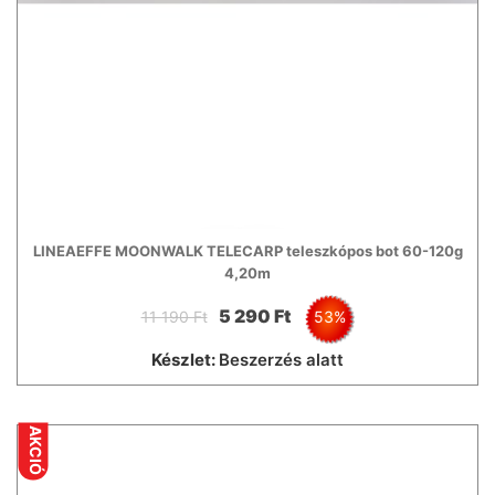
LINEAEFFE MOONWALK TELECARP teleszkópos bot 60-120g
4,20m
5 290 Ft
11 190 Ft
53%
Készlet:
Beszerzés alatt
AKCIÓ