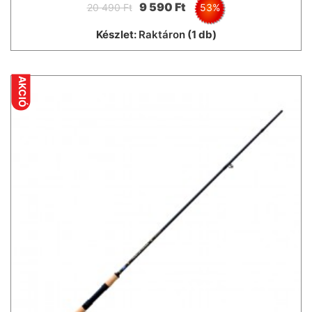
9 590 Ft
20 490 Ft
53%
Készlet:
Raktáron
(1 db)
AKCIÓ