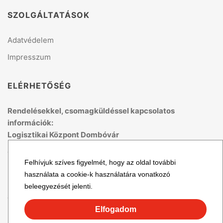
SZOLGÁLTATÁSOK
Adatvédelem
Impresszum
ELÉRHETŐSÉG
Rendelésekkel, csomagküldéssel kapcsolatos
információk:
Logisztikai Központ Dombóvár
Telefon: +36 70 679 41 53
Felhívjuk szíves figyelmét, hogy az oldal további
(H-P: 8:00 - 15:00)
használata a cookie-k használatára vonatkozó
Email: logisztika@topmix.hu
beleegyezését jelenti.
További cégadatok
Elfogadom