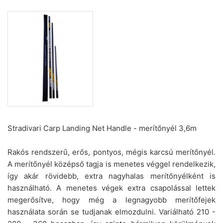
Stradivari Carp Landing Net Handle - merítőnyél 3,6m
Rakós rendszerű, erős, pontyos, mégis karcsú merítőnyél.
A merítőnyél középső tagja is menetes véggel rendelkezik,
így akár rövidebb, extra nagyhalas merítőnyélként is
használható. A menetes végek extra csapolással lettek
megerősítve, hogy még a legnagyobb merítőfejek
használata során se tudjanak elmozdulni. Variálható 210 -