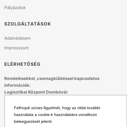
Pályázatok
SZOLGÁLTATÁSOK
Adatvédelem
Impresszum
ELÉRHETŐSÉG
Rendelésekkel, csomagküldéssel kapcsolatos
információk:
Logisztikai Központ Dombóvár
Telefon: +36 70 679 41 53
Felhívjuk szíves figyelmét, hogy az oldal további
(H-P: 8:00 - 15:00)
használata a cookie-k használatára vonatkozó
Email: logisztika@topmix.hu
beleegyezését jelenti.