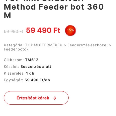
Method Feeder bot 360
M
59 490 Ft
15%
69 990 Ft
Kategória:
TOP MIX TERMÉKEK
>
Feederezés eszközei
>
Feeder botok
Cikkszám:
TM612
Készlet:
Beszerzés alatt
Kiszerelés:
1 db
Egységár:
59 490 Ft/db
Értesítést kérek