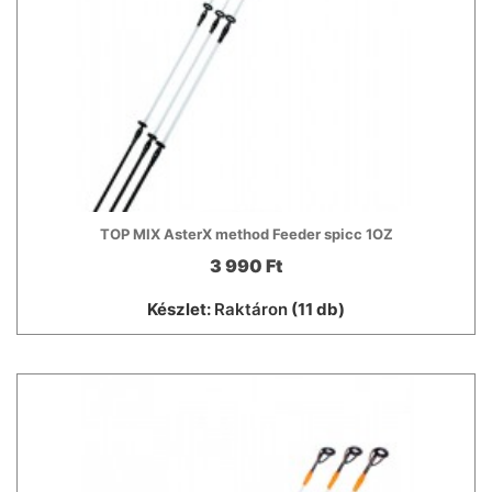
TOP MIX AsterX method Feeder spicc 1OZ
3 990 Ft
Készlet:
Raktáron
(11 db)