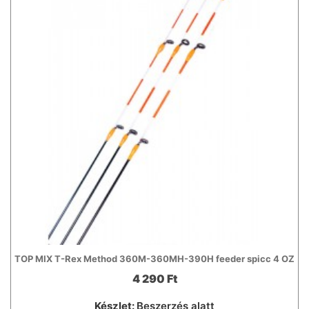
TOP MIX T-Rex Method 360M-360MH-390H feeder spicc 4 OZ
4 290 Ft
Készlet:
Beszerzés alatt