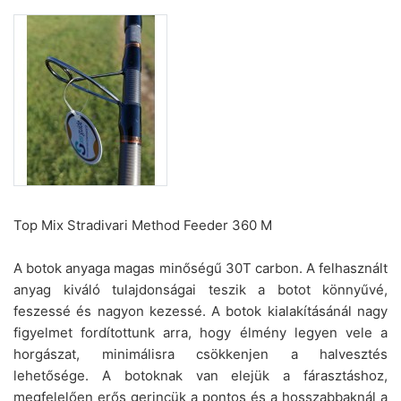
Top Mix Stradivari Method Feeder 360 M
A botok anyaga magas minőségű 30T carbon. A felhasznált
anyag kiváló tulajdonságai teszik a botot könnyűvé,
feszessé és nagyon kezessé. A botok kialakításánál nagy
figyelmet fordítottunk arra, hogy élmény legyen vele a
horgászat, minimálisra csökkenjen a halvesztés
lehetősége. A botoknak van elejük a fárasztáshoz,
megfelelően erős gerincük a pontos és a hosszabbaknál a