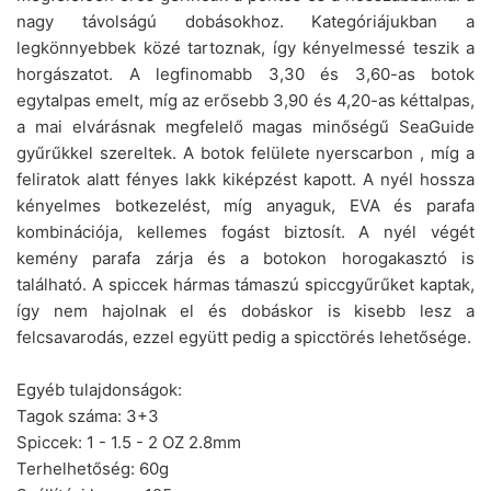
nagy távolságú dobásokhoz. Kategóriájukban a
legkönnyebbek közé tartoznak, így kényelmessé teszik a
horgászatot. A legfinomabb 3,30 és 3,60-as botok
egytalpas emelt, míg az erősebb 3,90 és 4,20-as kéttalpas,
a mai elvárásnak megfelelő magas minőségű SeaGuide
gyűrűkkel szereltek. A botok felülete nyerscarbon , míg a
feliratok alatt fényes lakk kiképzést kapott. A nyél hossza
kényelmes botkezelést, míg anyaguk, EVA és parafa
kombinációja, kellemes fogást biztosít. A nyél végét
kemény parafa zárja és a botokon horogakasztó is
található. A spiccek hármas támaszú spiccgyűrűket kaptak,
így nem hajolnak el és dobáskor is kisebb lesz a
felcsavarodás, ezzel együtt pedig a spicctörés lehetősége.
Egyéb tulajdonságok:
Tagok száma: 3+3
Spiccek: 1 - 1.5 - 2 OZ 2.8mm
Terhelhetőség: 60g