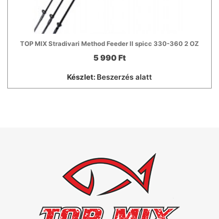
TOP MIX Stradivari Method Feeder II spicc 330-360 2 OZ
5 990 Ft
Készlet:
Beszerzés alatt