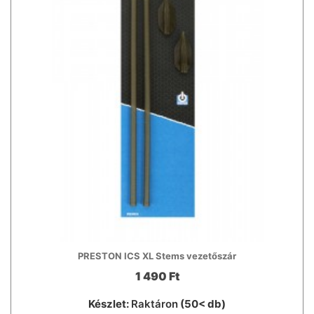
PRESTON ICS XL Stems vezetőszár
1 490 Ft
Készlet:
Raktáron
(50< db)