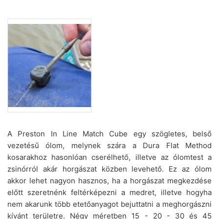
A Preston In Line Match Cube egy szögletes, belső
vezetésű ólom, melynek szára a Dura Flat Method
kosarakhoz hasonlóan cserélhető, illetve az ólomtest a
zsinórról akár horgászat közben levehető. Ez az ólom
akkor lehet nagyon hasznos, ha a horgászat megkezdése
előtt szeretnénk feltérképezni a medret, illetve hogyha
nem akarunk több etetőanyagot bejuttatni a meghorgászni
kívánt területre. Négy méretben 15 - 20 - 30 és 45