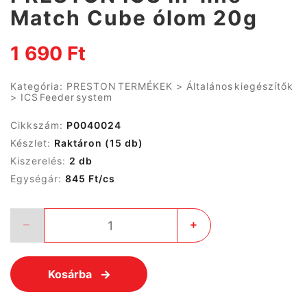
Match Cube ólom 20g
1 690 Ft
Kategória:
PRESTON TERMÉKEK
>
Általános kiegészítők
>
ICS Feeder system
Cikkszám:
P0040024
Készlet:
Raktáron
(15 db)
Kiszerelés:
2 db
Egységár:
845 Ft/cs
Kosárba