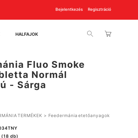
Bejelentkezés
Regisztráció
K
HALFAJOK
ánia Fluo Smoke
bletta Normál
ú - Sárga
RMÁNIA TERMÉKEK
>
Feedermánia etetőanyagok
034TNY
(18 db)