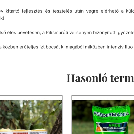
v kitartó fejlesztés és tesztelés után végre elérhető a kül
k!
lső éles bevetésen, a Pilismaróti versenyen bizonyított: győze
 közben erőteljes ízt bocsát ki magából miközben intenzív fluo
Hasonló ter