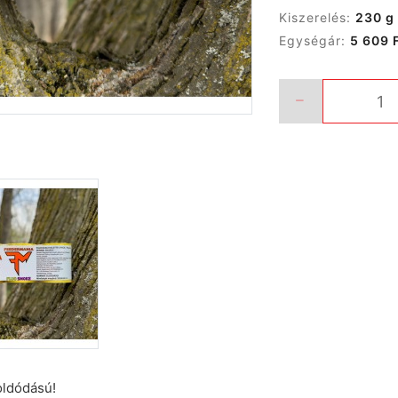
Kiszerelés:
230 g
Egységár:
5 609 
oldódású!