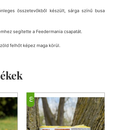
önleges összetevőkből készült, sárga színű busa
lemhez segítette a Feedermania csapatát.
 zöld felhőt képez maga körül.
mékek
ÚJ