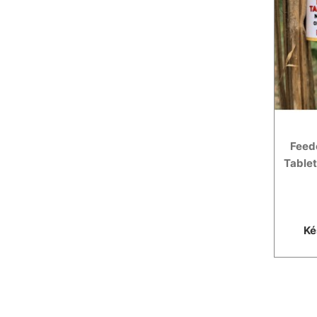
Feed
Tablet
Ké