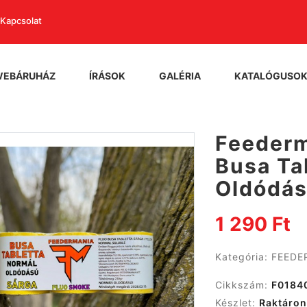
Kapcsolat
WEBÁRUHÁZ
ÍRÁSOK
GALÉRIA
KATALÓGUSO
Feederm
Busa Ta
Oldódás
1 290 Ft
Kategória:
FEEDE
Cikkszám:
F0184
Készlet:
Raktáron