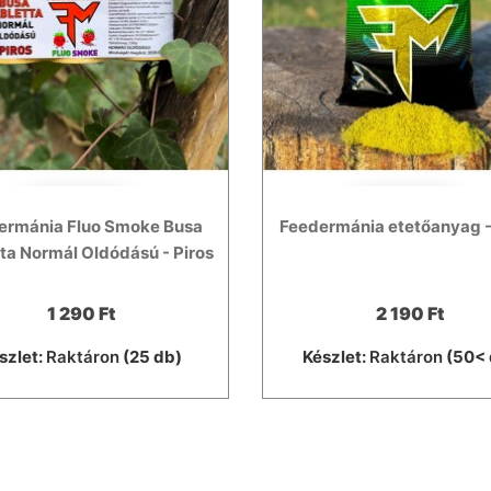
ermánia Fluo Smoke Busa
Feedermánia etetőanyag 
ta Normál Oldódású - Piros
1 290 Ft
2 190 Ft
szlet:
Raktáron
(25 db)
Készlet:
Raktáron
(50< 