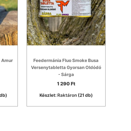
- Amur
Feedermánia Fluo Smoke Busa
Versenytabletta Gyorsan Oldódó
- Sárga
1 290 Ft
db)
Készlet:
Raktáron
(21 db)