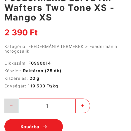
Wafters Two Tone XS -
Mango XS
2 390 Ft
Kategória:
FEEDERMÁNIA TERMÉKEK
>
Feedermánia
horogcsalik
Cikkszám:
F0990014
Készlet:
Raktáron
(25 db)
Kiszerelés:
20 g
Egységár:
119 500 Ft/kg
Kosárba