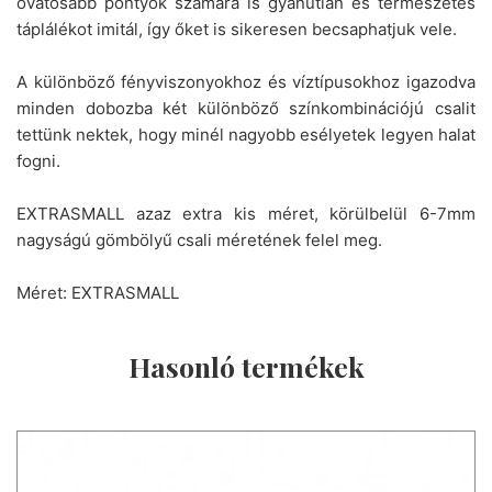
óvatosabb pontyok számára is gyanútlan és természetes
táplálékot imitál, így őket is sikeresen becsaphatjuk vele.
A különböző fényviszonyokhoz és víztípusokhoz igazodva
minden dobozba két különböző színkombinációjú csalit
tettünk nektek, hogy minél nagyobb esélyetek legyen halat
fogni.
EXTRASMALL azaz extra kis méret, körülbelül 6-7mm
nagyságú gömbölyű csali méretének felel meg.
Méret: EXTRASMALL
Hasonló termékek